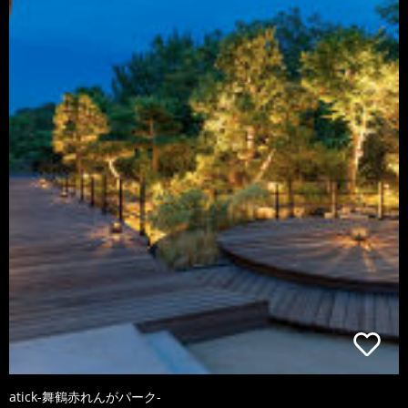
atick-舞鶴赤れんがパーク-