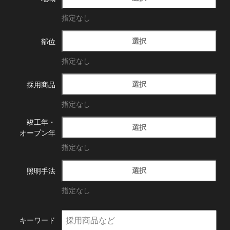
指定なし
選択
部位
指定なし
選択
採用商品
指定なし
竣工年・
選択
オープン年
指定なし
選択
照明手法
指定なし
キーワード