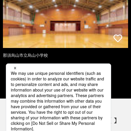
那須烏山市立烏山小学校
1
2
3
4
5
パナソニックの電気設備 SNSアカウント