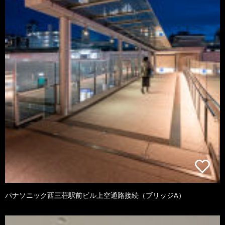
パナソニック西三荘駅前ビル上空通路接続（ブリッジA）