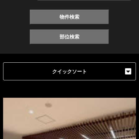
物件検索
部位検索
クイックソート