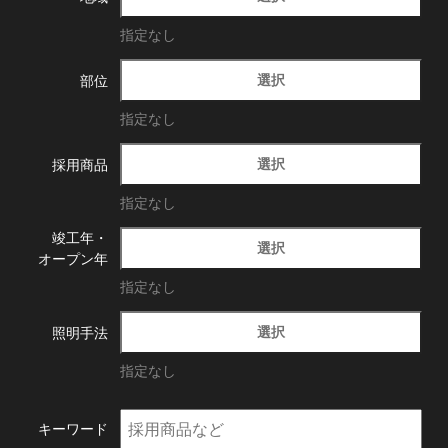
指定なし
選択
部位
指定なし
選択
採用商品
指定なし
竣工年・
選択
オープン年
指定なし
選択
照明手法
指定なし
キーワード