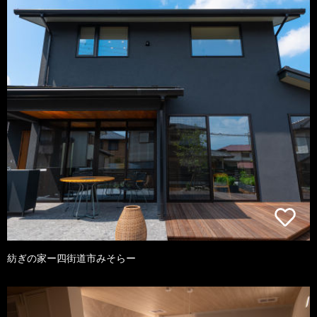
紡ぎの家ー四街道市みそらー