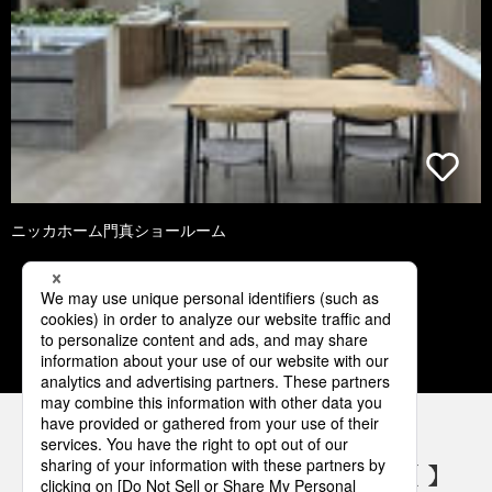
ニッカホーム門真ショールーム
1
2
3
4
5
パナソニックの電気設備 SNSアカウント