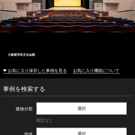
大船渡市民文化会館
❤ お気に入り保存した事例を見る
お気に入り機能について
事例を検索する
選択
建物分類
指定なし
選択
地域