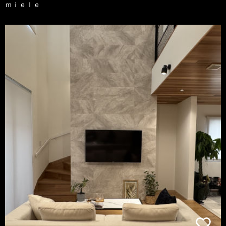
ｍｉｅｌｅ