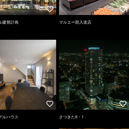
ル建替計画
マルエー部入道店
デルハウス
さつきた8・1