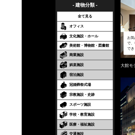
- 建物分類 -
全て見る
オフィス
文化施設・ホール
お気
で、
美術館・博物館・図書館
でき
商業施設
娯楽施設
大館モ
宿泊施設
冠婚葬祭式場
宗教施設・史跡
スポーツ施設
学校・教育施設
医療・福祉施設
交通施設