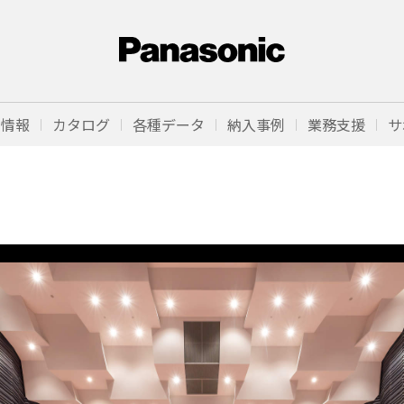
品情報
カタログ
各種データ
納入事例
業務支援
サ