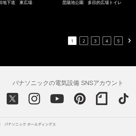
前地下道 東広場
昆陽池公園 多目的広場トイレ
1
2
3
4
5
パナソニックの電気設備 SNSアカウント
パナソニック ホールディングス