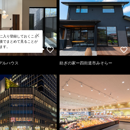
に入り登録しておくこと
後でまとめて見ることが
ます。
デルハウス
紡ぎの家ー四街道市みそらー