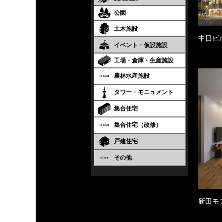
公園
土木施設
中日ビ
イベント・仮設施設
工場・倉庫・生産施設
農林水産施設
タワー・モニュメント
集合住宅
集合住宅（改修）
戸建住宅
その他
新田モ