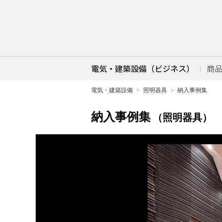
電気・建築設備（ビジネス）
商
電気・建築設備
照明器具
納入事例集
納入事例集
（照明器具）