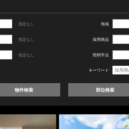
指定なし
地域
指定なし
採用商品
指定なし
照明手法
キーワード
物件検索
部位検索