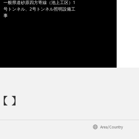
一般県道砂原四方寄線（池上工区）1
号トンネル、2号トンネル照明設備工
事
Area/Country