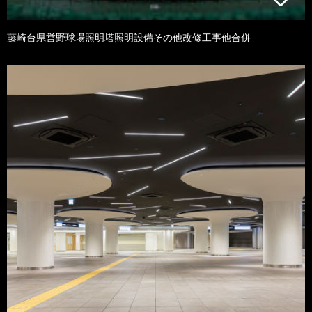
藤崎台県営野球場照明塔照明設備その他改修工事他合併