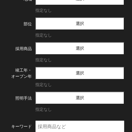
指定なし
選択
部位
指定なし
選択
採用商品
指定なし
竣工年・
選択
オープン年
指定なし
選択
照明手法
指定なし
キーワード