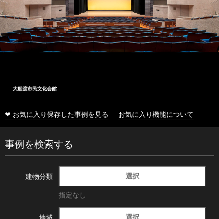
大船渡市民文化会館
❤ お気に入り保存した事例を見る
お気に入り機能について
事例を検索する
選択
建物分類
指定なし
選択
地域