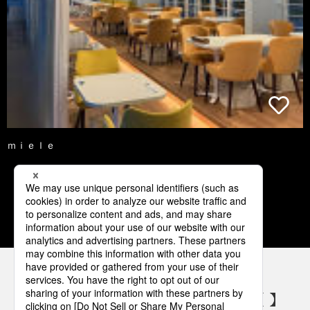
ｍｉｅｌｅ
1
2
3
4
5
パナソニックの電気設備 SNSアカウント