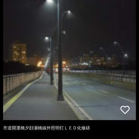
市道開運橋夕顔瀬橋線外照明灯ＬＥＤ化修繕