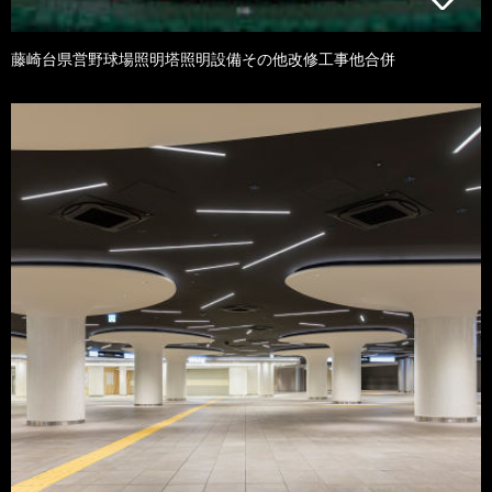
藤崎台県営野球場照明塔照明設備その他改修工事他合併