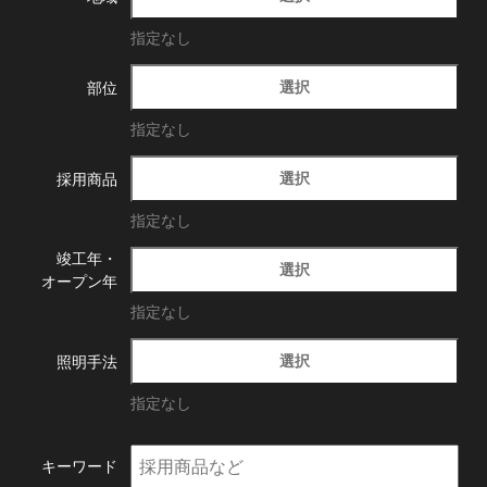
指定なし
選択
部位
指定なし
選択
採用商品
指定なし
竣工年・
選択
オープン年
指定なし
選択
照明手法
指定なし
キーワード