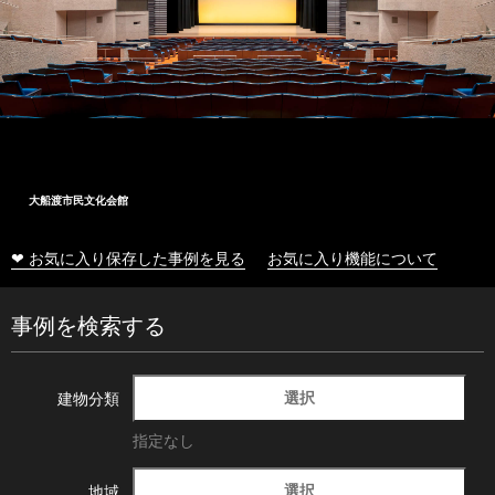
大船渡市民文化会館
❤ お気に入り保存した事例を見る
お気に入り機能について
事例を検索する
選択
建物分類
指定なし
選択
地域