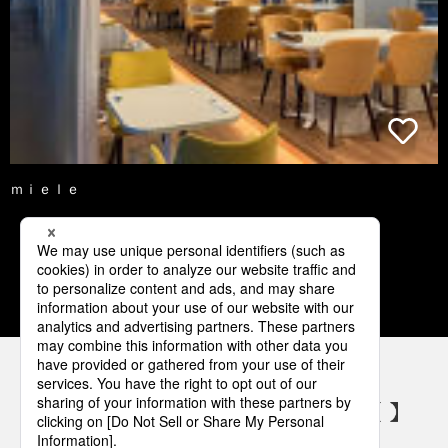
ｍｉｅｌｅ
1
2
3
4
5
パナソニックの電気設備 SNSアカウント