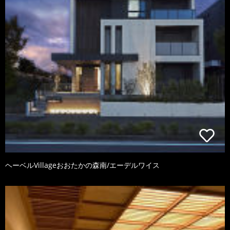
ヘーベルVillageおおたかの森南/エーデルワイス