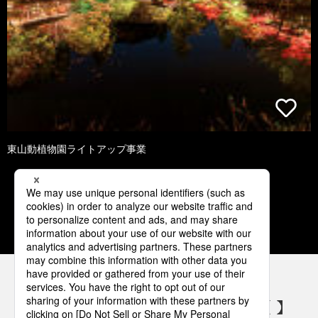
東山動植物園ライトアップ事業
1
2
3
4
5
パナソニックの電気設備 SNSアカウント