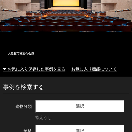
大船渡市民文化会館
❤ お気に入り保存した事例を見る
お気に入り機能について
事例を検索する
選択
建物分類
指定なし
選択
地域