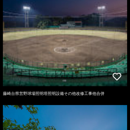
藤崎台県営野球場照明塔照明設備その他改修工事他合併