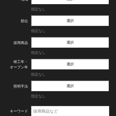
指定なし
選択
部位
指定なし
選択
採用商品
指定なし
竣工年・
選択
オープン年
指定なし
選択
照明手法
指定なし
キーワード