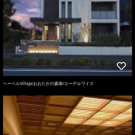
ヘーベルVillageおおたかの森南/エーデルワイス