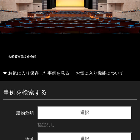
大船渡市民文化会館
❤ お気に入り保存した事例を見る
お気に入り機能について
事例を検索する
選択
建物分類
指定なし
選択
地域