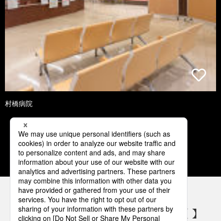
村橋病院
1
2
3
4
5
パナソニックの電気設備 SNSアカウント