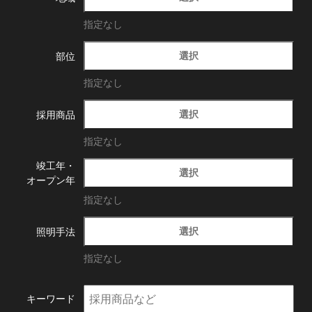
指定なし
選択
部位
指定なし
選択
採用商品
指定なし
竣工年・
選択
オープン年
指定なし
選択
照明手法
指定なし
キーワード