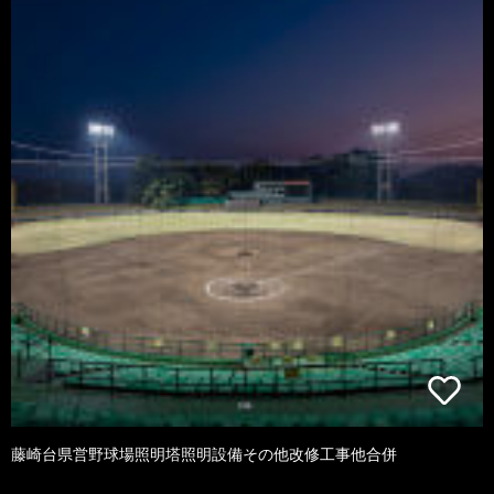
藤崎台県営野球場照明塔照明設備その他改修工事他合併