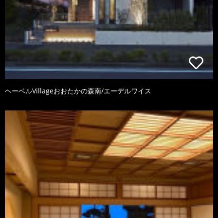
ヘーベルVillageおおたかの森南/エーデルワイス