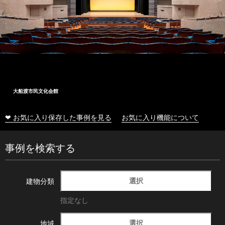
大船渡市民文化会館
❤ お気に入り保存した事例を見る
お気に入り機能について
事例を検索する
選択
建物分類
指定なし
選択
地域