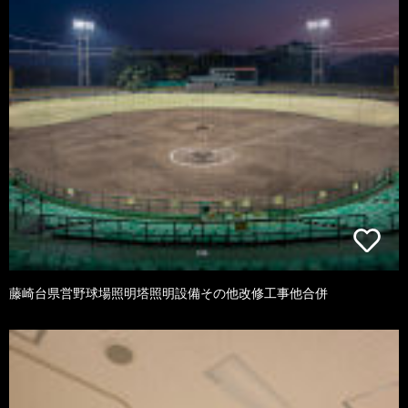
藤崎台県営野球場照明塔照明設備その他改修工事他合併