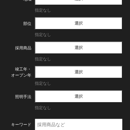
指定なし
選択
部位
指定なし
選択
採用商品
指定なし
竣工年・
選択
オープン年
指定なし
選択
照明手法
指定なし
キーワード