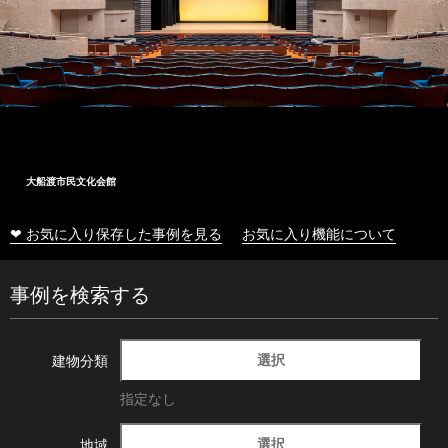
大船渡市民文化会館
❤ お気に入り保存した事例を見る
お気に入り機能について
事例を検索する
選択
建物分類
指定なし
選択
地域