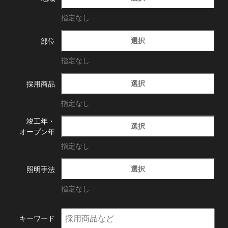
指定なし
選択
部位
指定なし
選択
採用商品
指定なし
竣工年・
選択
オープン年
指定なし
選択
照明手法
指定なし
キーワード