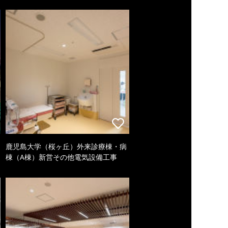
鹿児島大学（桜ヶ丘）外来診療棟・病
棟（A棟）新営その他電気設備工事