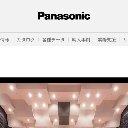
品情報
カタログ
各種データ
納入事例
業務支援
サ