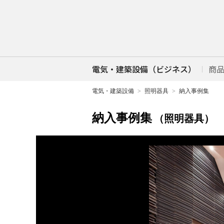
電気・建築設備（ビジネス）
商
電気・建築設備
照明器具
納入事例集
納入事例集
（照明器具）