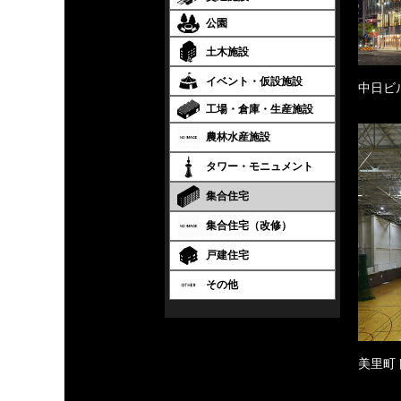
公園
土木施設
イベント・仮設施設
中日ビ
工場・倉庫・生産施設
農林水産施設
タワー・モニュメント
集合住宅
集合住宅（改修）
戸建住宅
その他
美里町