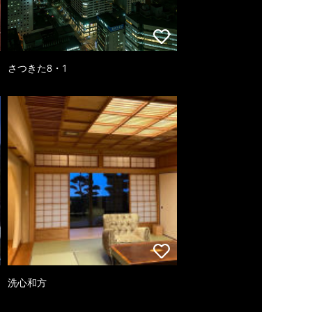
さつきた8・1
洗心和方