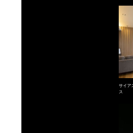
サイア
ス