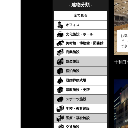
- 建物分類 -
全て見る
オフィス
文化施設・ホール
お気
で、
美術館・博物館・図書館
でき
商業施設
娯楽施設
十和田
宿泊施設
冠婚葬祭式場
宗教施設・史跡
スポーツ施設
学校・教育施設
医療・福祉施設
交通施設