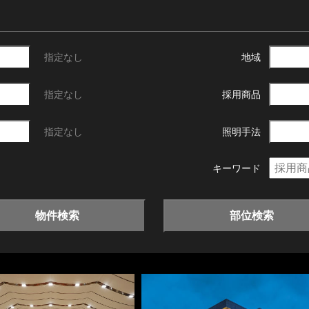
指定なし
地域
指定なし
採用商品
指定なし
照明手法
キーワード
物件検索
部位検索