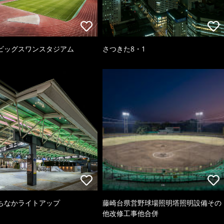
ビッグスワンスタジアム
さつきた8・1
ちなかライトアップ
藤崎台県営野球場照明塔照明設備その
他改修工事他合併