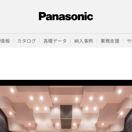
品情報
カタログ
各種データ
納入事例
業務支援
サ