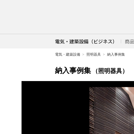
電気・建築設備（ビジネス）
商
電気・建築設備
照明器具
納入事例集
納入事例集
（照明器具）