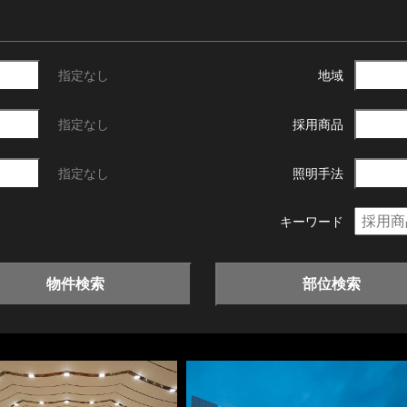
指定なし
地域
指定なし
採用商品
指定なし
照明手法
キーワード
物件検索
部位検索