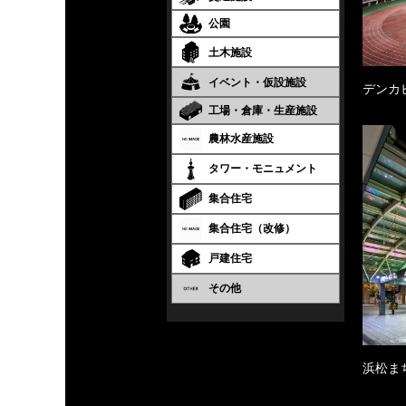
公園
土木施設
イベント・仮設施設
デンカ
工場・倉庫・生産施設
農林水産施設
タワー・モニュメント
集合住宅
集合住宅（改修）
戸建住宅
その他
浜松ま