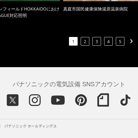
ンフィールドHOKKAIDOにおけ
真庭市国民健康保険湯原温泉病院
EAGUE対応照明
1
2
3
4
5
パナソニックの電気設備 SNSアカウント
パナソニック ホールディングス