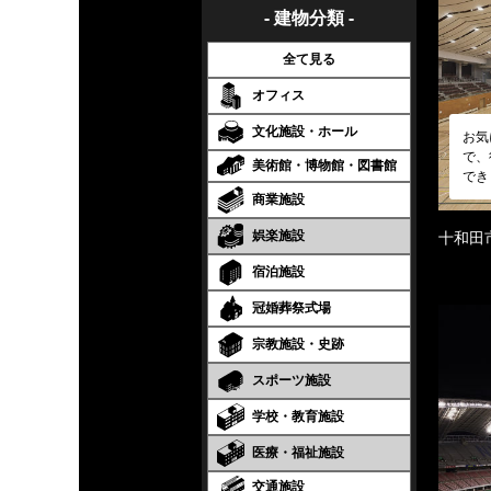
- 建物分類 -
全て見る
オフィス
文化施設・ホール
お気
で、
美術館・博物館・図書館
でき
商業施設
娯楽施設
十和田
宿泊施設
冠婚葬祭式場
宗教施設・史跡
スポーツ施設
学校・教育施設
医療・福祉施設
交通施設