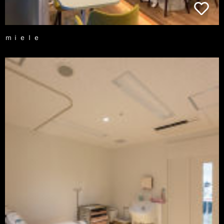
ｍｉｅｌｅ