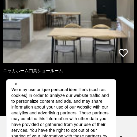
ニッカホーム門真ショールーム
1
2
3
4
5
パナソニックの電気設備 SNSアカウント