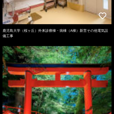
鹿児島大学（桜ヶ丘）外来診療棟・病棟（A棟）新営その他電気設
備工事