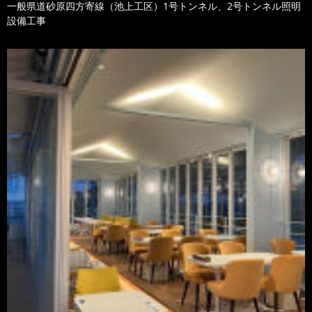
一般県道砂原四方寄線（池上工区）1号トンネル、2号トンネル照明
設備工事