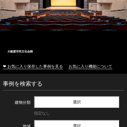
大船渡市民文化会館
❤ お気に入り保存した事例を見る
お気に入り機能について
事例を検索する
選択
建物分類
指定なし
選択
地域