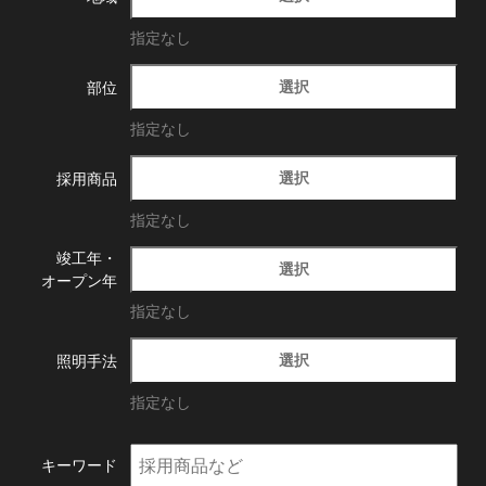
指定なし
選択
部位
指定なし
選択
採用商品
指定なし
竣工年・
選択
オープン年
指定なし
選択
照明手法
指定なし
キーワード