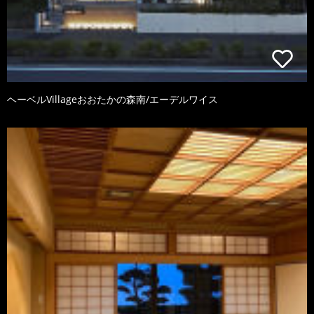
ヘーベルVillageおおたかの森南/エーデルワイス