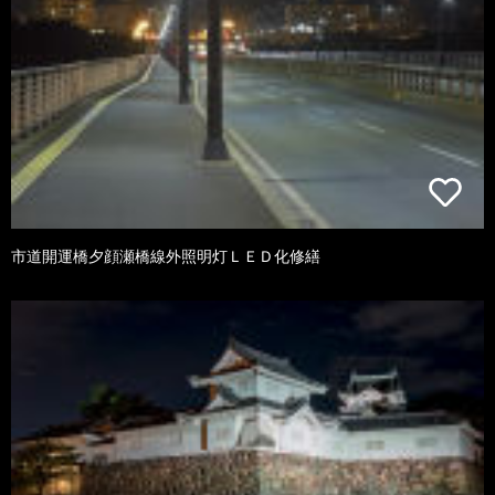
市道開運橋夕顔瀬橋線外照明灯ＬＥＤ化修繕