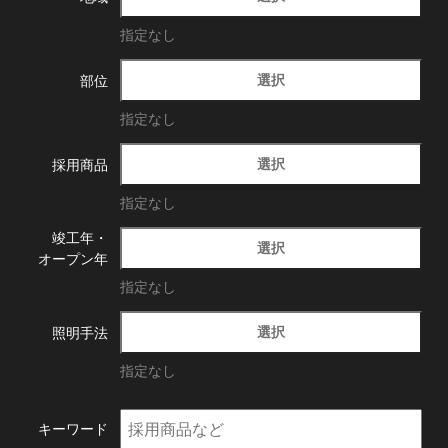
指定なし
選択
部位
指定なし
選択
採用商品
指定なし
竣工年・
選択
オープン年
指定なし
選択
照明手法
指定なし
キーワード