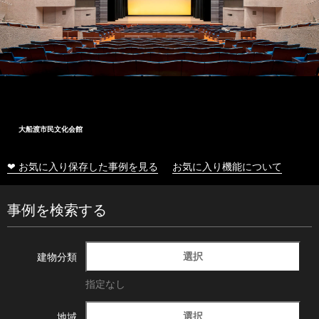
大船渡市民文化会館
❤ お気に入り保存した事例を見る
お気に入り機能について
事例を検索する
選択
建物分類
指定なし
選択
地域