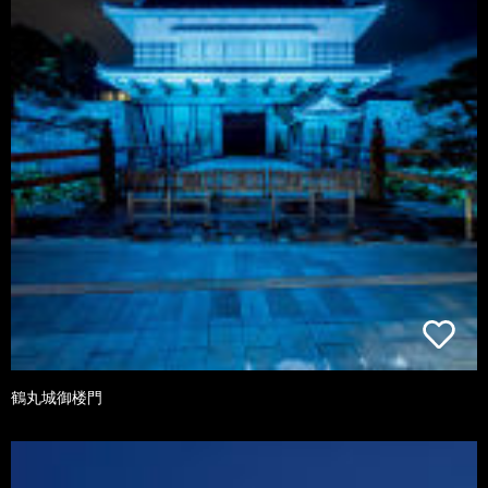
鶴丸城御楼門