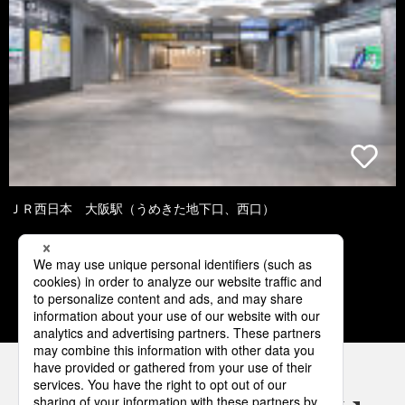
ＪＲ西日本 大阪駅（うめきた地下口、西口）
1
2
3
4
5
パナソニックの電気設備 SNSアカウント