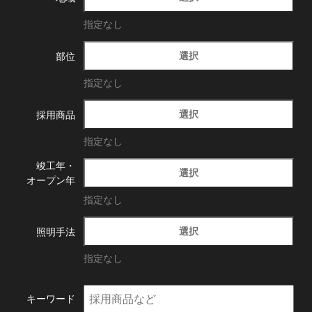
指定なし
選択
部位
指定なし
選択
採用商品
指定なし
竣工年・
選択
オープン年
指定なし
選択
照明手法
指定なし
キーワード