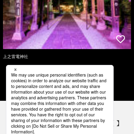
上之雷電神社
1
2
3
4
5
パナソニックの電気設備 SNSアカウント