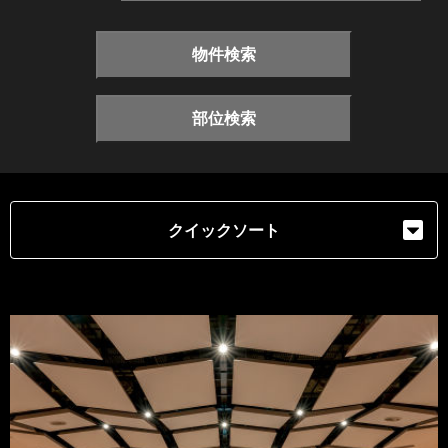
物件検索
部位検索
クイックソート