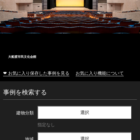
大船渡市民文化会館
❤ お気に入り保存した事例を見る
お気に入り機能について
事例を検索する
選択
建物分類
指定なし
選択
地域