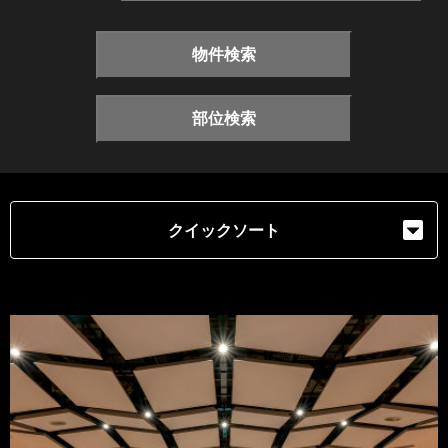
物件検索
部位検索
クイックソート