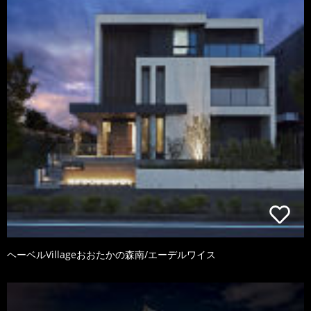
ヘーベルVillageおおたかの森南/エーデルワイス