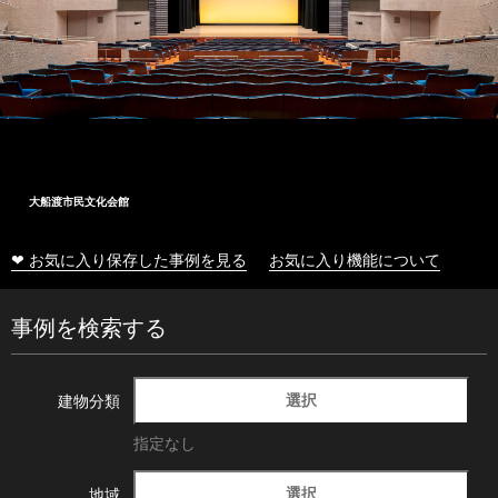
大船渡市民文化会館
❤ お気に入り保存した事例を見る
お気に入り機能について
事例を検索する
選択
建物分類
指定なし
選択
地域