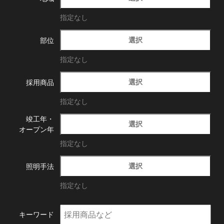
指定なし
選択
部位
指定なし
選択
採用商品
指定なし
竣工年・
選択
オープン年
指定なし
選択
照明手法
指定なし
キーワード