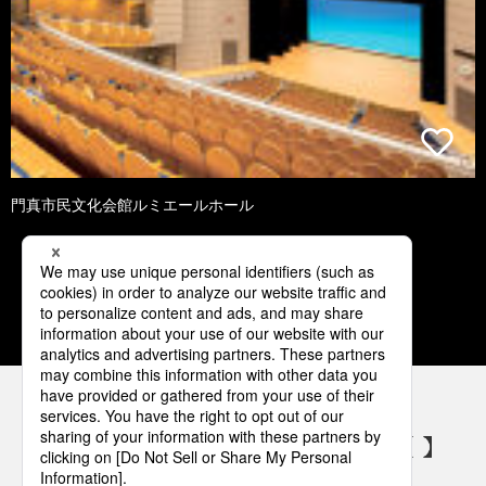
門真市民文化会館ルミエールホール
1
2
3
4
5
パナソニックの電気設備 SNSアカウント