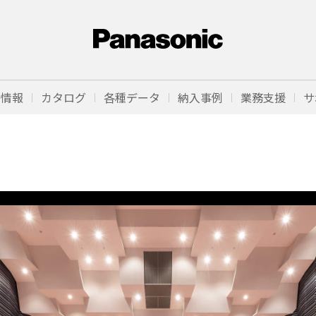
品情報
カタログ
各種データ
納入事例
業務支援
サ