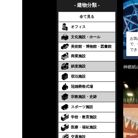
- 建物分類 -
全て見る
オフィス
文化施設・ホール
お気
で、
美術館・博物館・図書館
でき
商業施設
娯楽施設
神郷紙
宿泊施設
冠婚葬祭式場
宗教施設・史跡
スポーツ施設
学校・教育施設
医療・福祉施設
交通施設