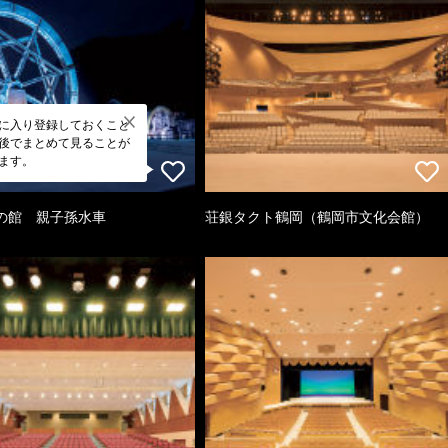
に入り登録しておくこと
後でまとめて見ることが
ます。
の館 親子孫水車
荘銀タクト鶴岡（鶴岡市文化会館）