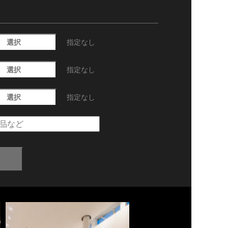
選択
指定なし
選択
指定なし
選択
指定なし