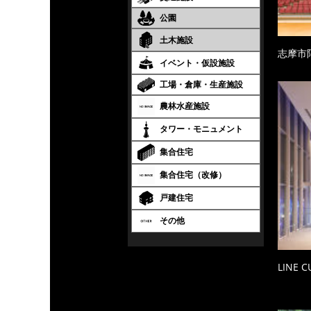
公園
土木施設
志摩市
イベント・仮設施設
工場・倉庫・生産施設
農林水産施設
タワー・モニュメント
集合住宅
集合住宅（改修）
戸建住宅
その他
LINE 