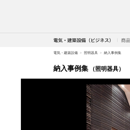
電気・建築設備（ビジネス）
商
電気・建築設備
照明器具
納入事例集
納入事例集
（照明器具）