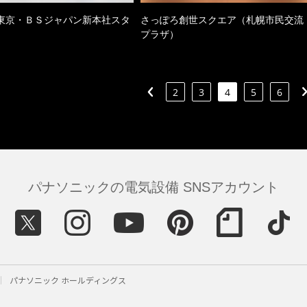
東京・ＢＳジャパン新本社スタ
さっぽろ創世スクエア（札幌市民交流
プラザ）
2
3
4
5
6
パナソニックの電気設備 SNSアカウント
パナソニック ホールディングス