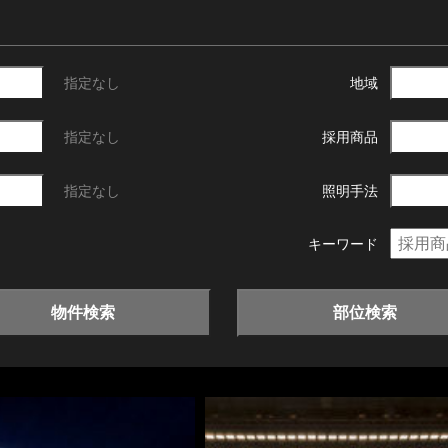
指定なし
地域
指定なし
採用商品
指定なし
照明手法
キーワード
物件検索
部位検索