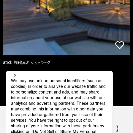
atick-舞鶴赤れんがパーク-
1
2
3
4
5
パナソニックの電気設備 SNSアカウント