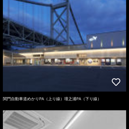
関門自動車道めかりPA（上り線）壇之浦PA（下り線）