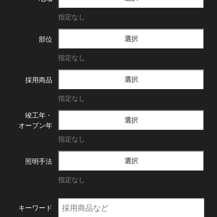
指定なし
選択
部位
指定なし
選択
採用商品
指定なし
竣工年・
選択
オープン年
指定なし
選択
照明手法
指定なし
キーワード