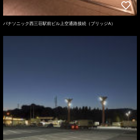
パナソニック西三荘駅前ビル上空通路接続（ブリッジA）