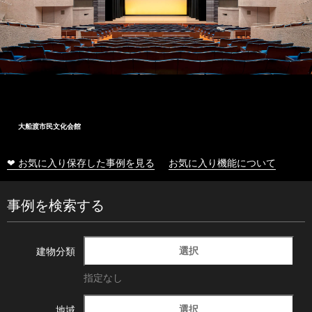
大船渡市民文化会館
❤ お気に入り保存した事例を見る
お気に入り機能について
事例を検索する
選択
建物分類
指定なし
選択
地域