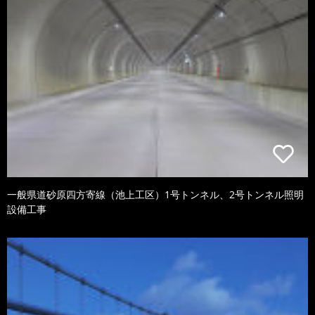
一般県道砂原四方寄線（池上工区）1号トンネル、2号トンネル照明
設備工事