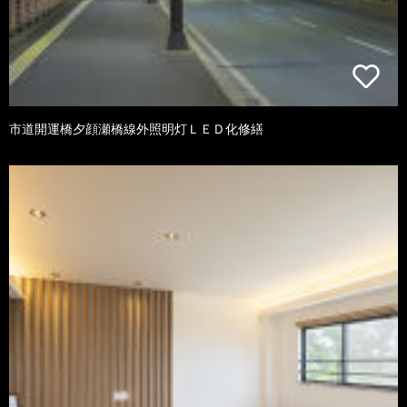
市道開運橋夕顔瀬橋線外照明灯ＬＥＤ化修繕