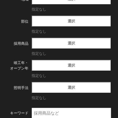
指定なし
選択
部位
指定なし
選択
採用商品
指定なし
竣工年・
選択
オープン年
指定なし
選択
照明手法
指定なし
キーワード