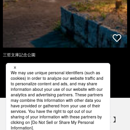
三哲文庫記念公園
1
2
3
4
5
パナソニックの電気設備 SNSアカウント