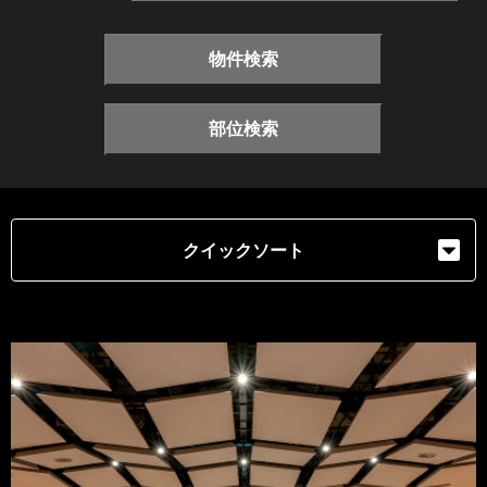
物件検索
部位検索
クイックソート