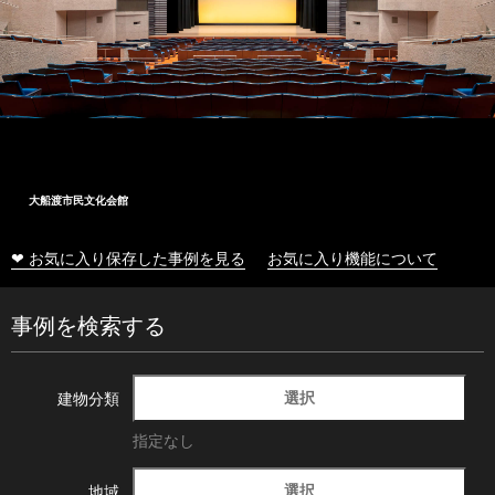
大船渡市民文化会館
❤ お気に入り保存した事例を見る
お気に入り機能について
事例を検索する
選択
建物分類
指定なし
選択
地域