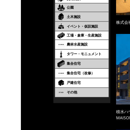
公園
土木施設
株式会
イベント・仮設施設
工場・倉庫・生産施設
農林水産施設
タワー・モニュメント
集合住宅
集合住宅（改修）
戸建住宅
その他
積水ハ
MAISO