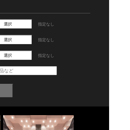
選択
指定なし
選択
指定なし
選択
指定なし