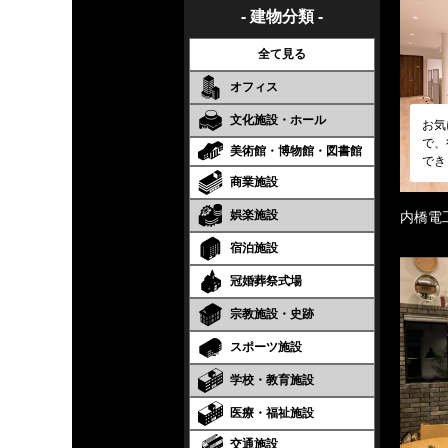
- 建物分類 -
全て見る
オフィス
文化施設・ホール
お気
で、
美術館・博物館・図書館
でき
商業施設
娯楽施設
内橋電
宿泊施設
冠婚葬祭式場
宗教施設・史跡
スポーツ施設
学校・教育施設
医療・福祉施設
交通施設