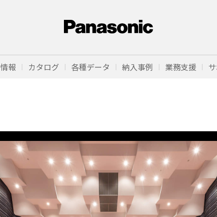
品情報
カタログ
各種データ
納入事例
業務支援
サ