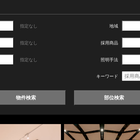
指定なし
地域
指定なし
採用商品
指定なし
照明手法
キーワード
物件検索
部位検索