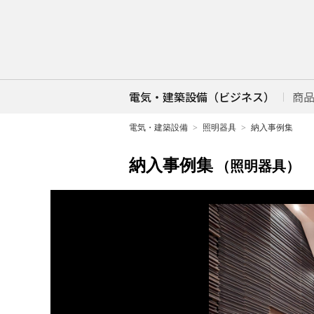
電気・建築設備（ビジネス）
商
電気・建築設備
照明器具
納入事例集
納入事例集
（照明器具）