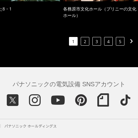
た8・1
各務原市文化ホール（プリニーの文化
ホール）
1
2
3
4
5
パナソニックの電気設備 SNSアカウント
パナソニック ホールディングス