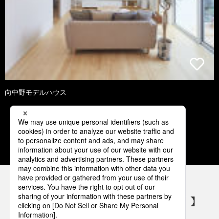
向中野モデルハウス
1
2
3
4
5
パナソニックの電気設備 SNSアカウント