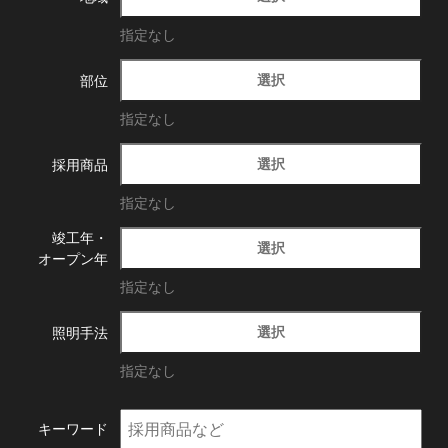
指定なし
選択
部位
指定なし
選択
採用商品
指定なし
竣工年・
選択
オープン年
指定なし
選択
照明手法
指定なし
キーワード