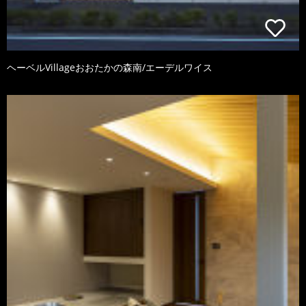
ヘーベルVillageおおたかの森南/エーデルワイス