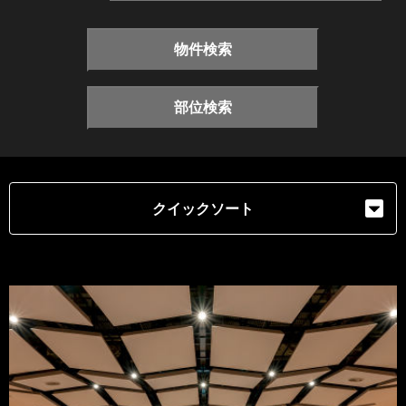
物件検索
部位検索
クイックソート