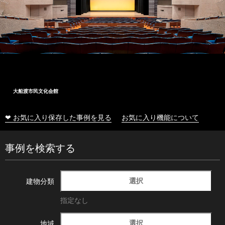
大船渡市民文化会館
❤ お気に入り保存した事例を見る
お気に入り機能について
事例を検索する
選択
建物分類
指定なし
選択
地域