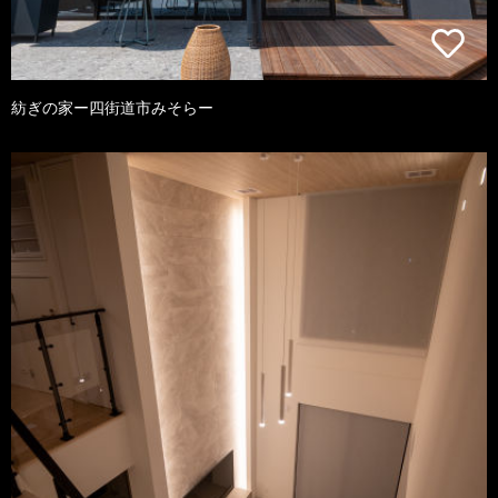
紡ぎの家ー四街道市みそらー