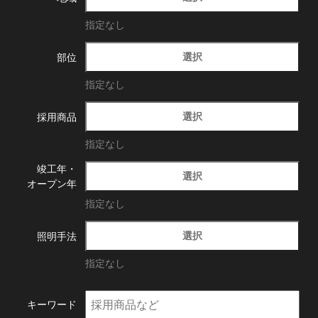
指定なし
選択
部位
指定なし
選択
採用商品
指定なし
竣工年・
選択
オープン年
指定なし
選択
照明手法
指定なし
キーワード