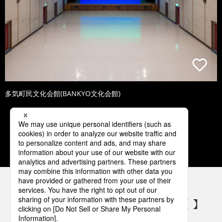
多気町民文化会館(BANKYO文化会館)
1
2
3
4
5
パナソニックの電気設備 SNSアカウント