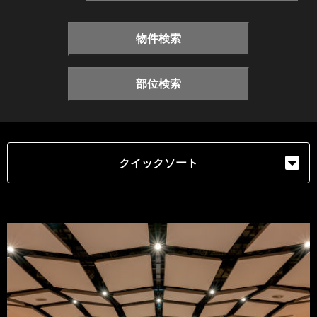
物件検索
部位検索
クイックソート