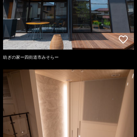
紡ぎの家ー四街道市みそらー