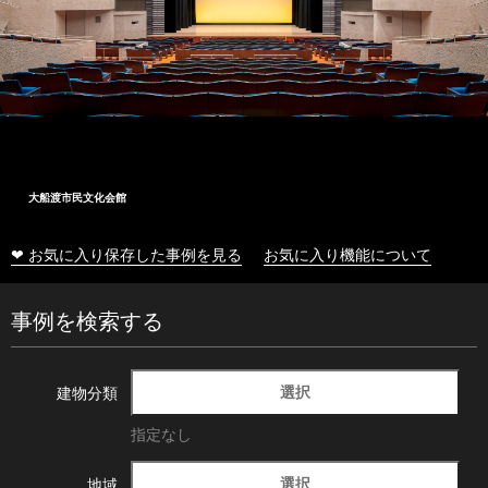
大船渡市民文化会館
❤ お気に入り保存した事例を見る
お気に入り機能について
事例を検索する
選択
建物分類
指定なし
選択
地域