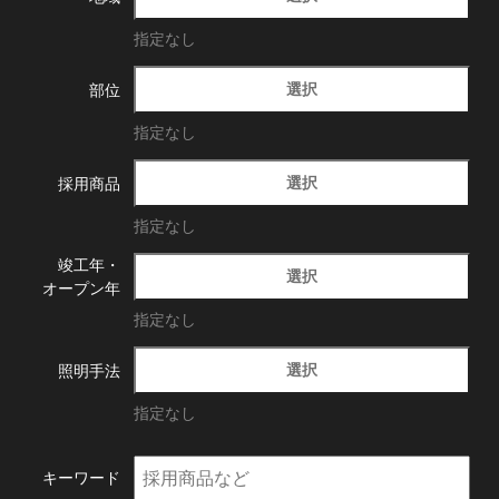
指定なし
選択
部位
指定なし
選択
採用商品
指定なし
竣工年・
選択
オープン年
指定なし
選択
照明手法
指定なし
キーワード