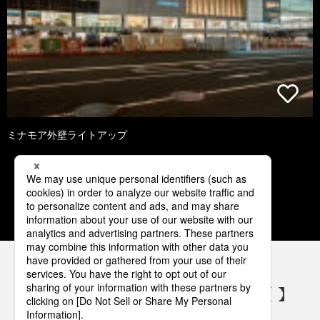
ミナモア外壁ライトアップ
1
2
3
4
5
パナソニックの電気設備 SNSアカウント