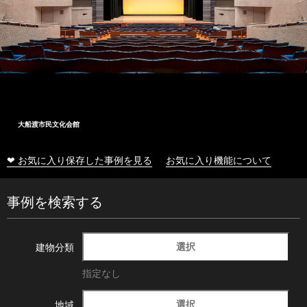
大船渡市民文化会館
❤ お気に入り保存した事例を見る
お気に入り機能について
事例を検索する
選択
建物分類
指定なし
選択
地域