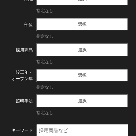
指定なし
選択
部位
指定なし
選択
採用商品
指定なし
竣工年・
選択
オープン年
指定なし
選択
照明手法
指定なし
キーワード