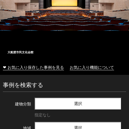
大船渡市民文化会館
❤ お気に入り保存した事例を見る
お気に入り機能について
事例を検索する
選択
建物分類
指定なし
選択
地域