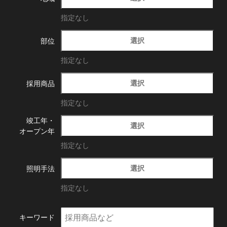
指定なし
選択
部位
指定なし
選択
採用商品
指定なし
竣工年・
選択
オープン年
指定なし
選択
照明手法
指定なし
キーワード