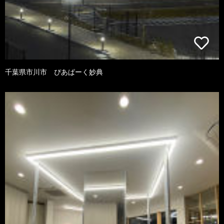
千葉県市川市 ぴあぱーく妙典