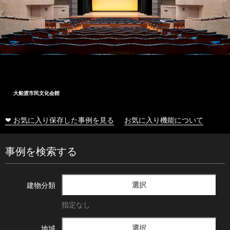
大船渡市民文化会館
❤ お気に入り保存した事例を見る
お気に入り機能について
事例を検索する
選択
建物分類
指定なし
選択
地域