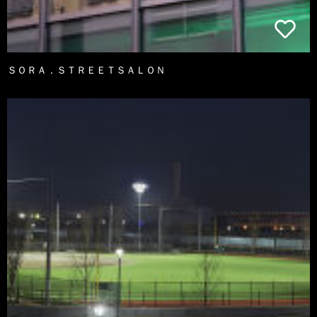
ＳＯＲＡ．ＳＴＲＥＥＴＳＡＬＯＮ