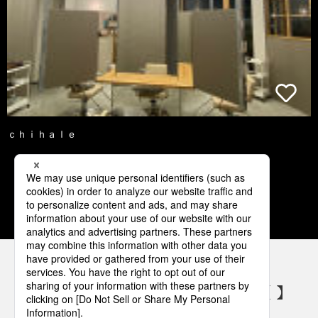
ｃｈｉｈａｌｅ
3
4
5
6
7
パナソニックの電気設備 SNSアカウント