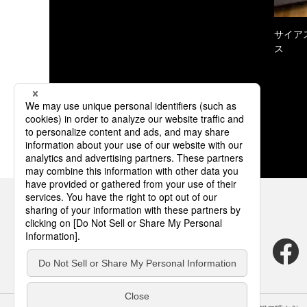
サイア
ス