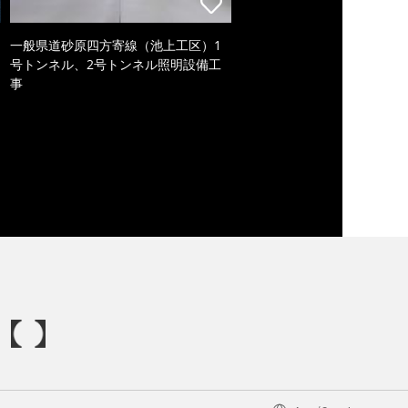
一般県道砂原四方寄線（池上工区）1
号トンネル、2号トンネル照明設備工
事