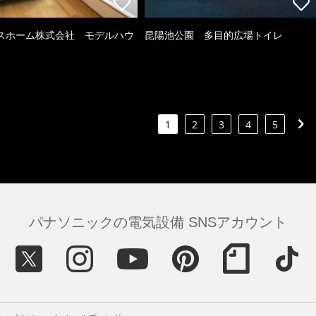
スホーム株式会社 モデルハウ
昆陽池公園 多目的広場トイレ
1
2
3
4
5
パナソニックの電気設備 SNSアカウント