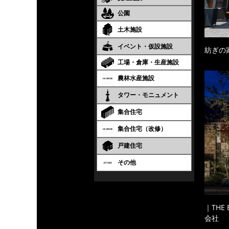
公園
土木施設
イベント・仮設施設
紡ぎの
工場・倉庫・生産施設
農林水産施設
タワー・モニュメント
集合住宅
集合住宅（改修）
戸建住宅
その他
｜THE
会社