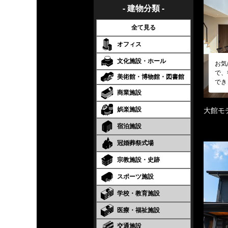
- 建物分類 -
全て見る
オフィス
文化施設・ホール
お気
で、
美術館・博物館・図書館
でき
商業施設
娯楽施設
大館モ
宿泊施設
冠婚葬祭式場
宗教施設・史跡
スポーツ施設
学校・教育施設
医療・福祉施設
交通施設