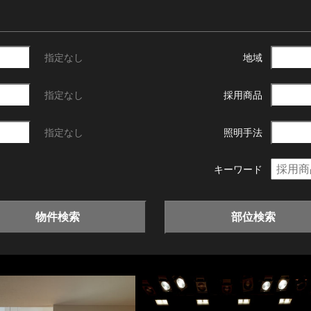
指定なし
地域
指定なし
採用商品
指定なし
照明手法
キーワード
物件検索
部位検索