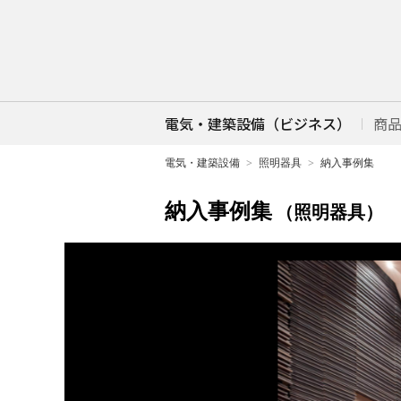
電気・建築設備（ビジネス）
商
電気・建築設備
照明器具
納入事例集
納入事例集
（照明器具）