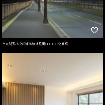
市道開運橋夕顔瀬橋線外照明灯ＬＥＤ化修繕