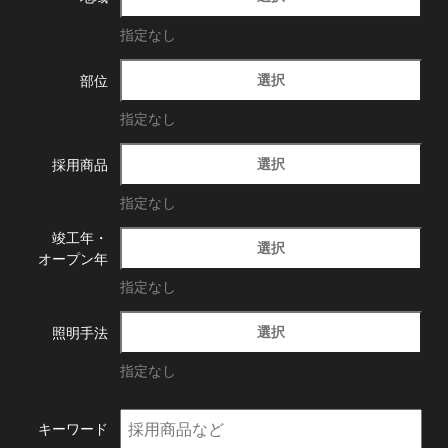
指定なし
選択
部位
指定なし
選択
採用商品
指定なし
竣工年・
選択
オープン年
指定なし
選択
照明手法
指定なし
キーワード