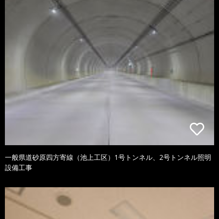
一般県道砂原四方寄線（池上工区）1号トンネル、2号トンネル照明
設備工事