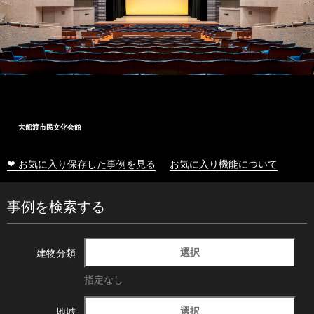
大船渡市民文化会館
❤ お気に入り保存した事例を見る
お気に入り機能について
事例を検索する
選択
建物分類
指定なし
選択
地域