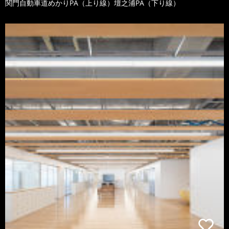
関門自動車道めかりPA（上り線）壇之浦PA（下り線）