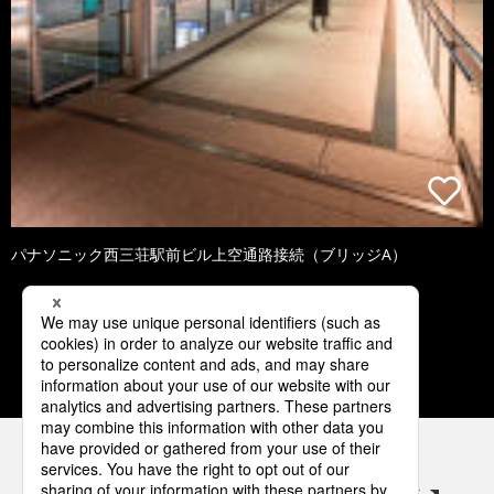
パナソニック西三荘駅前ビル上空通路接続（ブリッジA）
1
2
3
4
5
パナソニックの電気設備 SNSアカウント