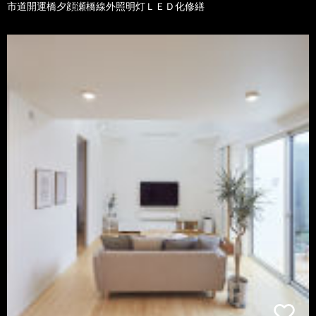
市道開運橋夕顔瀬橋線外照明灯ＬＥＤ化修繕