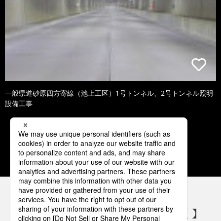
一般県道砂原四方寄線（池上工区）1号トンネル、2号トンネル照明
設備工事
1
2
3
4
5
パナソニックの電気設備 SNSアカウント