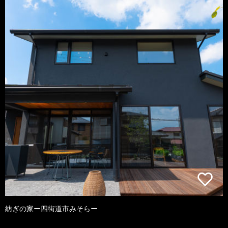
紡ぎの家ー四街道市みそらー