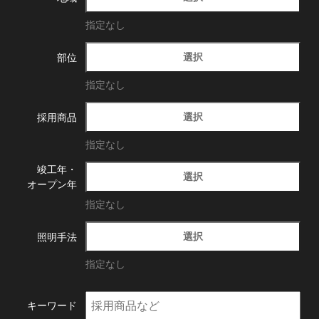
指定なし
選択
部位
指定なし
選択
採用商品
指定なし
竣工年・
選択
オープン年
指定なし
選択
照明手法
指定なし
キーワード