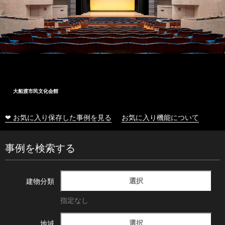
大船渡市民文化会館
❤ お気に入り保存した事例を見る
お気に入り機能について
事例を検索する
選択
建物分類
指定なし
選択
地域