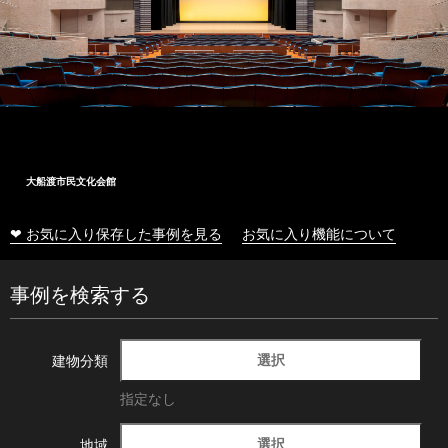
大船渡市民文化会館
❤ お気に入り保存した事例を見る
お気に入り機能について
事例を検索する
選択
建物分類
指定なし
選択
地域