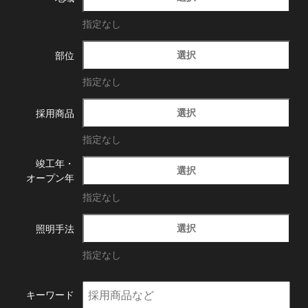
指定なし
選択
部位
指定なし
選択
採用商品
指定なし
竣工年・
選択
オープン年
指定なし
選択
照明手法
指定なし
キーワード