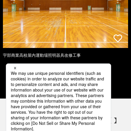
宇部商業高校屋内運動場照明器具改修工事
1
2
3
4
5
パナソニックの電気設備 SNSアカウント