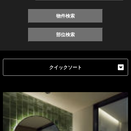
物件検索
部位検索
クイックソート