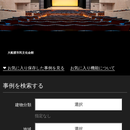
大船渡市民文化会館
❤ お気に入り保存した事例を見る
お気に入り機能について
事例を検索する
選択
建物分類
指定なし
選択
地域