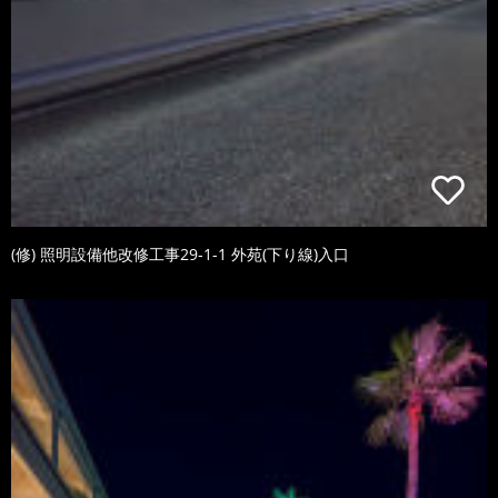
(修) 照明設備他改修工事29-1-1 外苑(下り線)入口