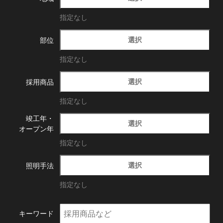
指定なし
選択
部位
指定なし
選択
採用商品
指定なし
竣工年・
選択
オープン年
指定なし
選択
照明手法
指定なし
キーワード