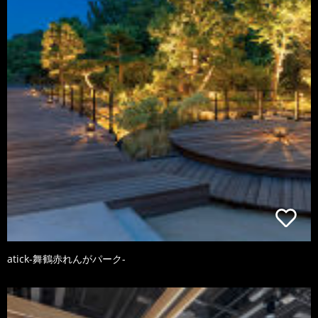
atick-舞鶴赤れんがパーク-