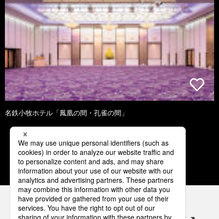
名鉄小牧ホテル「鳳凰の間・孔雀の間」
2
3
4
5
6
パナソニックの電気設備 SNSアカウント