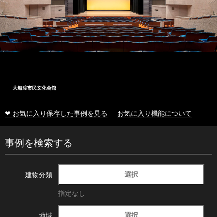
大船渡市民文化会館
❤ お気に入り保存した事例を見る
お気に入り機能について
事例を検索する
選択
建物分類
指定なし
選択
地域