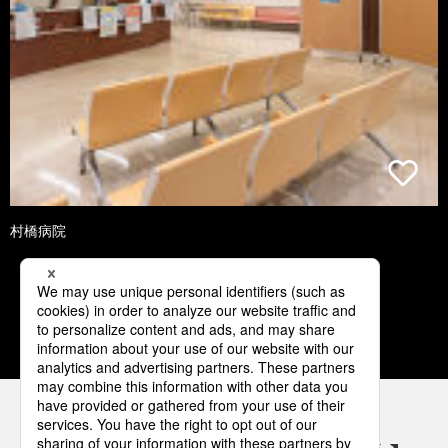
村橋病院
1
2
3
4
5
パナソニックの電気設備 SNSアカウント