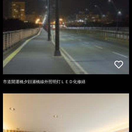
市道開運橋夕顔瀬橋線外照明灯ＬＥＤ化修繕