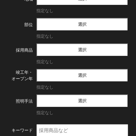
指定なし
選択
部位
指定なし
選択
採用商品
指定なし
竣工年・
選択
オープン年
指定なし
選択
照明手法
指定なし
キーワード