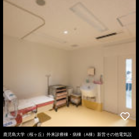
鹿児島大学（桜ヶ丘）外来診療棟・病棟（A棟）新営その他電気設