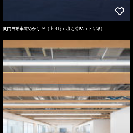
関門自動車道めかりPA（上り線）壇之浦PA（下り線）