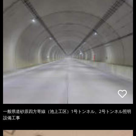
一般県道砂原四方寄線（池上工区）1号トンネル、2号トンネル照明
設備工事