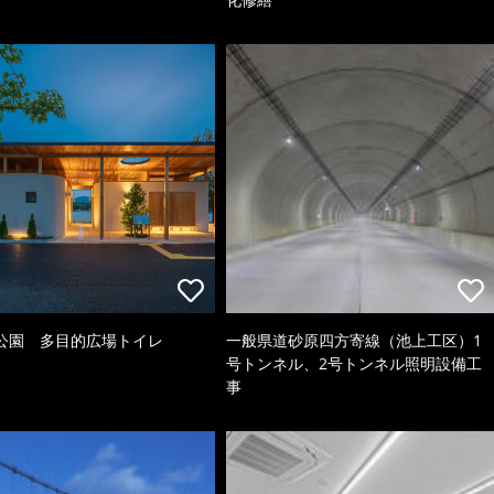
公園 多目的広場トイレ
一般県道砂原四方寄線（池上工区）1
号トンネル、2号トンネル照明設備工
事