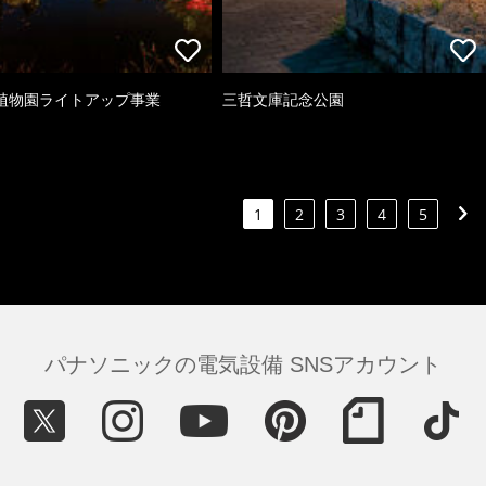
植物園ライトアップ事業
三哲文庫記念公園
1
2
3
4
5
パナソニックの電気設備 SNSアカウント