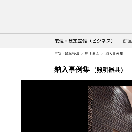
電気・建築設備（ビジネス）
商
電気・建築設備
照明器具
納入事例集
納入事例集
（照明器具）