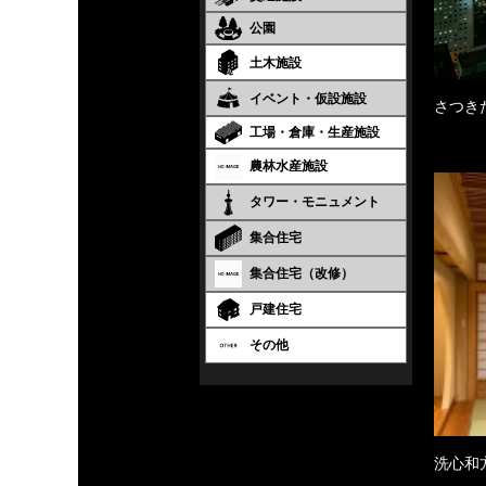
公園
土木施設
イベント・仮設施設
さつき
工場・倉庫・生産施設
農林水産施設
タワー・モニュメント
集合住宅
集合住宅（改修）
戸建住宅
その他
洗心和