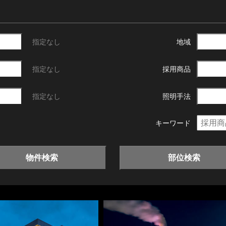
指定なし
地域
指定なし
採用商品
指定なし
照明手法
キーワード
物件検索
部位検索