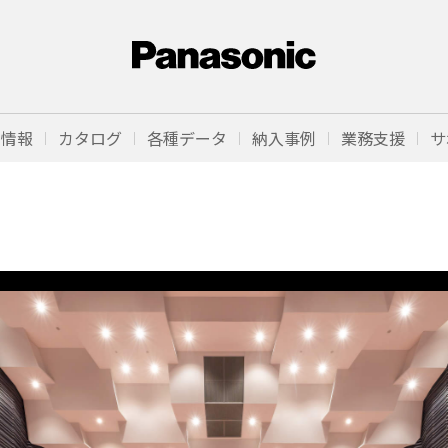
品情報
カタログ
各種データ
納入事例
業務支援
サ