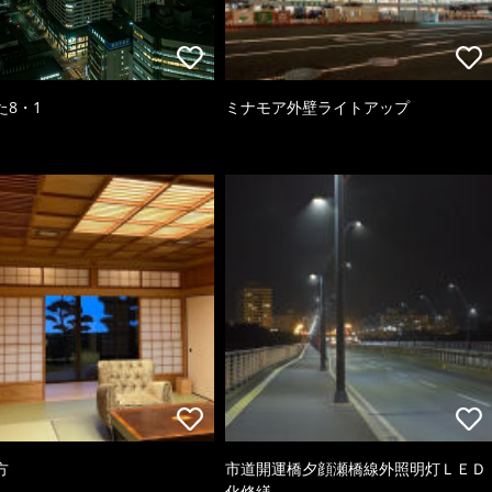
た8・1
ミナモア外壁ライトアップ
方
市道開運橋夕顔瀬橋線外照明灯ＬＥＤ
化修繕