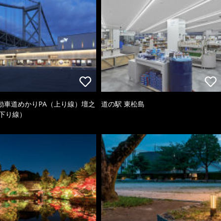
動車道めかりPA（上り線）壇之
道の駅 東松島
（下り線）