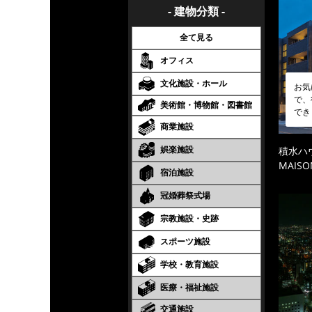
- 建物分類 -
全て見る
オフィス
文化施設・ホール
お気
で、
美術館・博物館・図書館
でき
商業施設
娯楽施設
積水ハ
MAISO
宿泊施設
冠婚葬祭式場
宗教施設・史跡
スポーツ施設
学校・教育施設
医療・福祉施設
交通施設