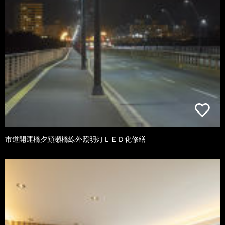
市道開運橋夕顔瀬橋線外照明灯ＬＥＤ化修繕