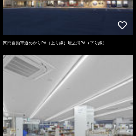
関門自動車道めかりPA（上り線）壇之浦PA（下り線）