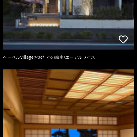
ヘーベルVillageおおたかの森南/エーデルワイス