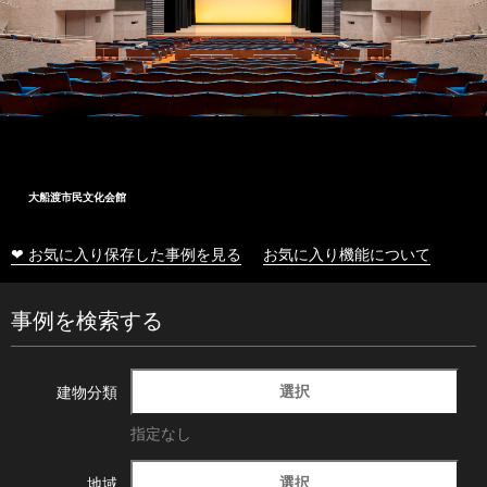
大船渡市民文化会館
❤ お気に入り保存した事例を見る
お気に入り機能について
事例を検索する
選択
建物分類
指定なし
選択
地域