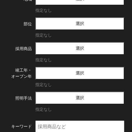
指定なし
選択
部位
指定なし
選択
採用商品
指定なし
竣工年・
選択
オープン年
指定なし
選択
照明手法
指定なし
キーワード