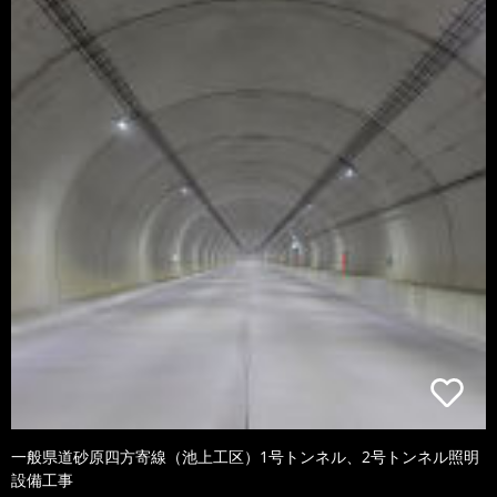
一般県道砂原四方寄線（池上工区）1号トンネル、2号トンネル照明
設備工事