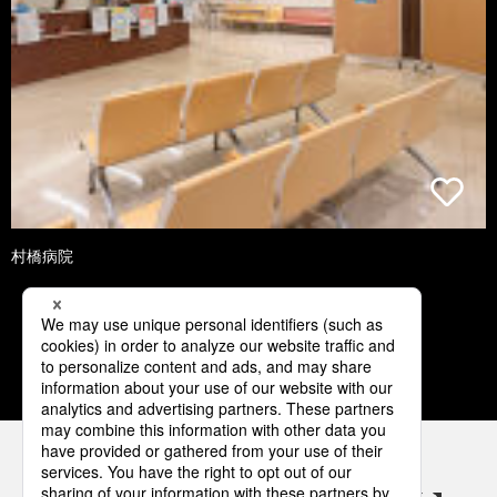
村橋病院
1
2
3
4
5
パナソニックの電気設備 SNSアカウント