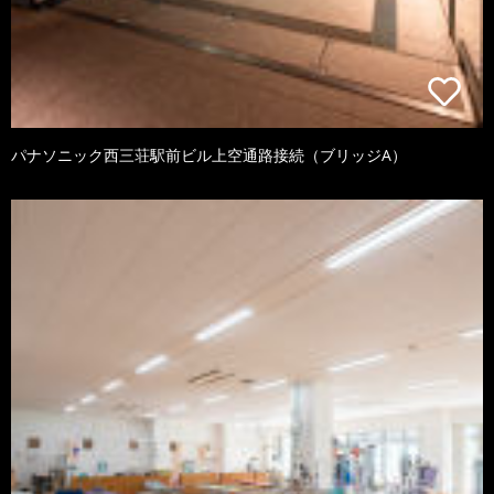
パナソニック西三荘駅前ビル上空通路接続（ブリッジA）