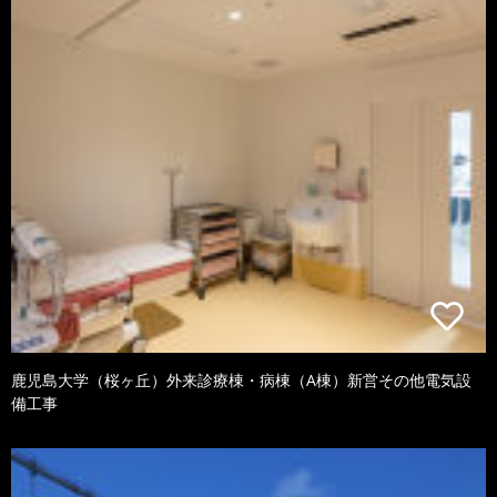
鹿児島大学（桜ヶ丘）外来診療棟・病棟（A棟）新営その他電気設
備工事