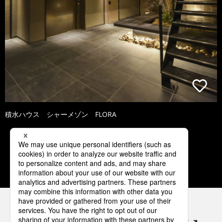
積水ハウス シャーメゾン FLORA
1
2
3
4
5
パナソニックの電気設備 SNSアカウント