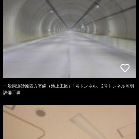
一般県道砂原四方寄線（池上工区）1号トンネル、2号トンネル照明
設備工事