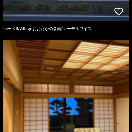
ヘーベルVillageおおたかの森南/エーデルワイス