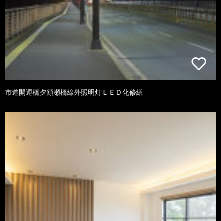
市道開運橋夕顔瀬橋線外照明灯ＬＥＤ化修繕