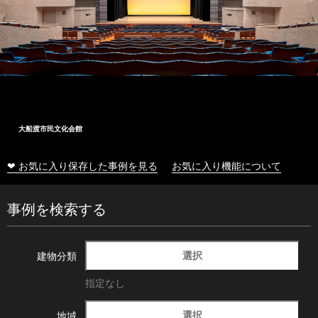
大船渡市民文化会館
❤ お気に入り保存した事例を見る
お気に入り機能について
事例を検索する
選択
建物分類
指定なし
選択
地域