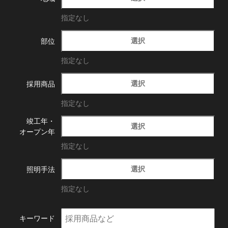
指定なし
選択
部位
指定なし
選択
採用商品
指定なし
竣工年・
選択
オープン年
指定なし
選択
照明手法
指定なし
キーワード