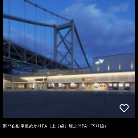
関門自動車道めかりPA（上り線）壇之浦PA（下り線）