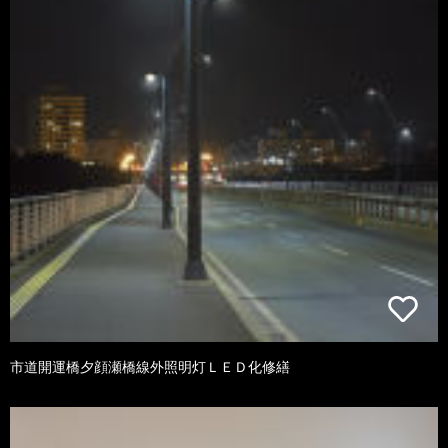
市道開運橋夕顔瀬橋線外照明灯ＬＥＤ化修繕