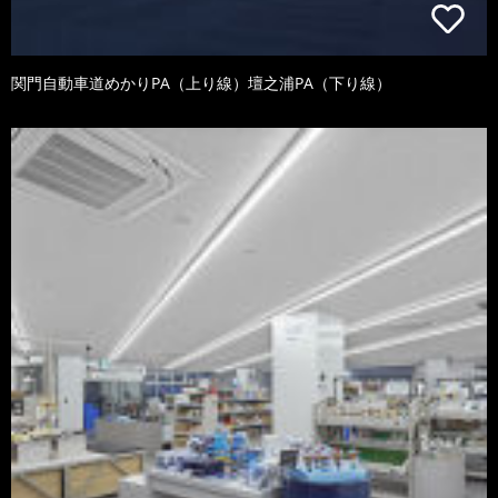
関門自動車道めかりPA（上り線）壇之浦PA（下り線）