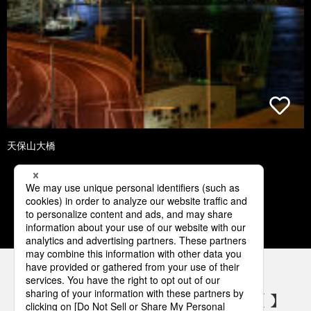
天保山大橋
1
2
3
4
5
パナソニックの電気設備 SNSアカウント