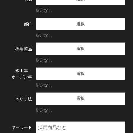
指定なし
選択
部位
指定なし
選択
採用商品
指定なし
竣工年・
選択
オープン年
指定なし
選択
照明手法
指定なし
キーワード