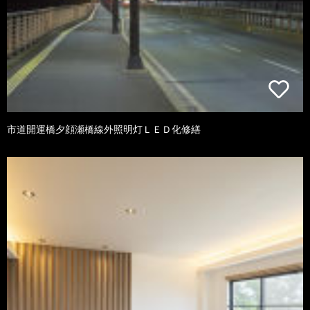
市道開運橋夕顔瀬橋線外照明灯ＬＥＤ化修繕