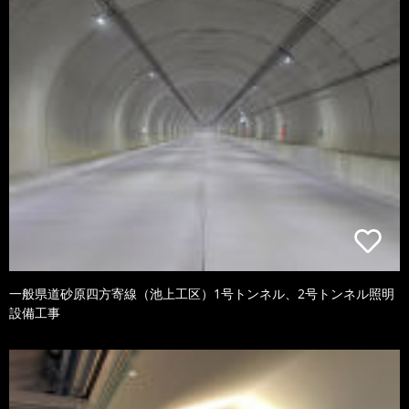
一般県道砂原四方寄線（池上工区）1号トンネル、2号トンネル照明
設備工事