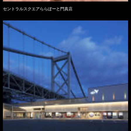
セントラルスクエアららぽーと門真店