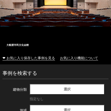
大船渡市民文化会館
❤ お気に入り保存した事例を見る
お気に入り機能について
事例を検索する
選択
建物分類
指定なし
選択
地域