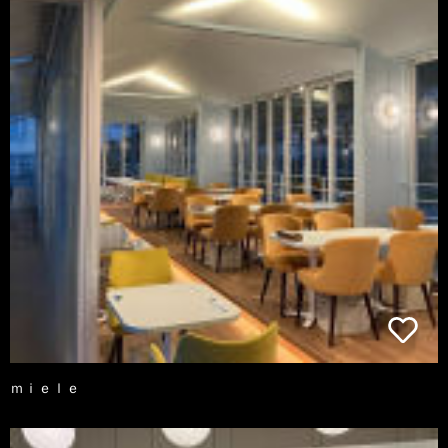
ｍｉｅｌｅ