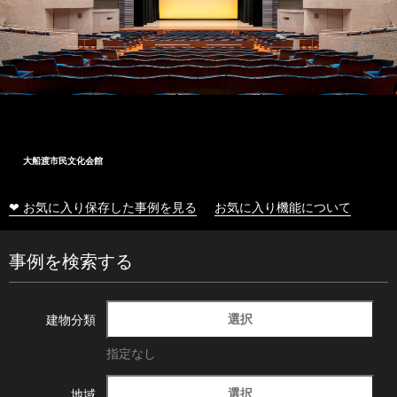
大船渡市民文化会館
❤ お気に入り保存した事例を見る
お気に入り機能について
事例を検索する
選択
建物分類
指定なし
選択
地域