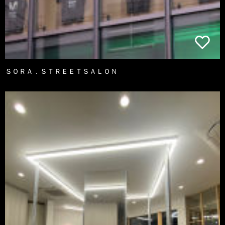
ＳＯＲＡ．ＳＴＲＥＥＴＳＡＬＯＮ