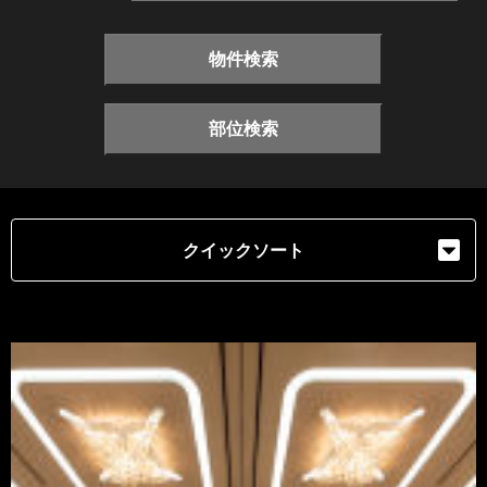
物件検索
部位検索
クイックソート