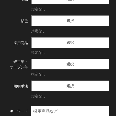
指定なし
選択
部位
指定なし
選択
採用商品
指定なし
竣工年・
選択
オープン年
指定なし
選択
照明手法
指定なし
キーワード