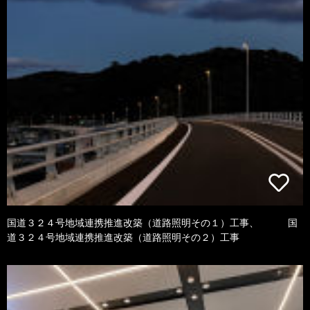
国道３２４号地域連携推進改築（道路照明その１）工事、 国
道３２４号地域連携推進改築（道路照明その２）工事