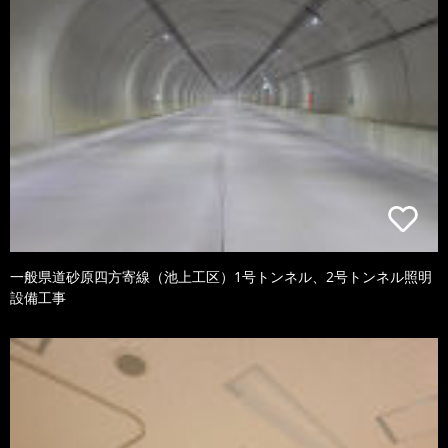
一般県道砂原四方寄線（池上工区）1号トンネル、2号トンネル照明
設備工事