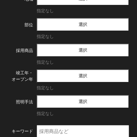
指定なし
選択
部位
指定なし
選択
採用商品
指定なし
竣工年・
選択
オープン年
指定なし
選択
照明手法
指定なし
キーワード