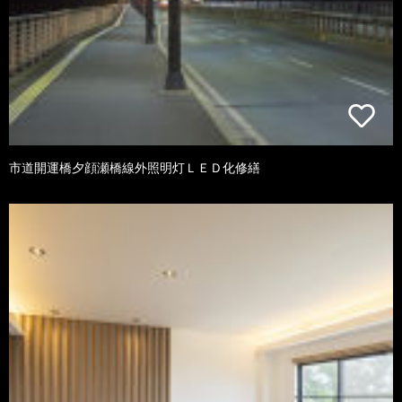
市道開運橋夕顔瀬橋線外照明灯ＬＥＤ化修繕