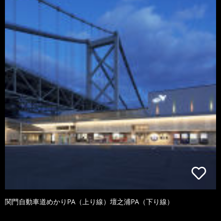
関門自動車道めかりPA（上り線）壇之浦PA（下り線）