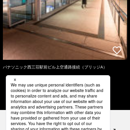
パナソニック西三荘駅前ビル上空通路接続（ブリッジA）
1
2
3
4
5
パナソニックの電気設備 SNSアカウント