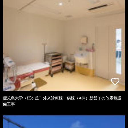
鹿児島大学（桜ヶ丘）外来診療棟・病棟（A棟）新営その他電気設
備工事