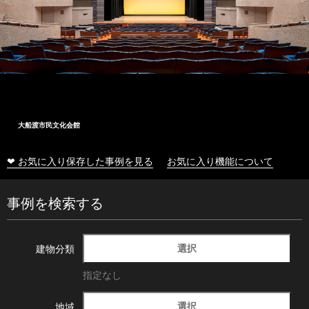
大船渡市民文化会館
❤ お気に入り保存した事例を見る
お気に入り機能について
事例を検索する
選択
建物分類
指定なし
選択
地域