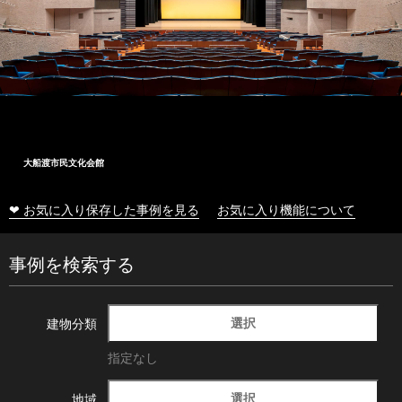
大船渡市民文化会館
❤ お気に入り保存した事例を見る
お気に入り機能について
事例を検索する
選択
建物分類
指定なし
選択
地域