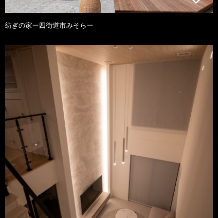
紡ぎの家ー四街道市みそらー