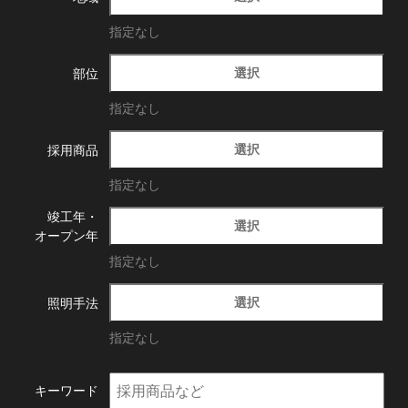
指定なし
選択
部位
指定なし
選択
採用商品
指定なし
竣工年・
選択
オープン年
指定なし
選択
照明手法
指定なし
キーワード