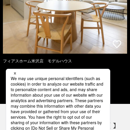
フィアスホーム米沢店 モデルハウス
1
2
3
4
5
パナソニックの電気設備 SNSアカウント