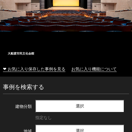
大船渡市民文化会館
❤ お気に入り保存した事例を見る
お気に入り機能について
事例を検索する
選択
建物分類
指定なし
選択
地域