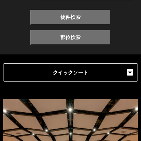
物件検索
部位検索
クイックソート