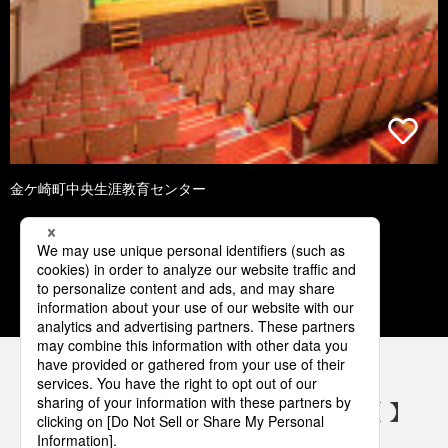
金ケ崎町中央生涯教育センター
1
2
3
4
5
パナソニックの電気設備 SNSアカウント