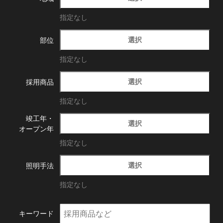
指定なし
選択
部位
指定なし
選択
採用商品
指定なし
竣工年・
選択
オープン年
指定なし
選択
照明手法
指定なし
キーワード