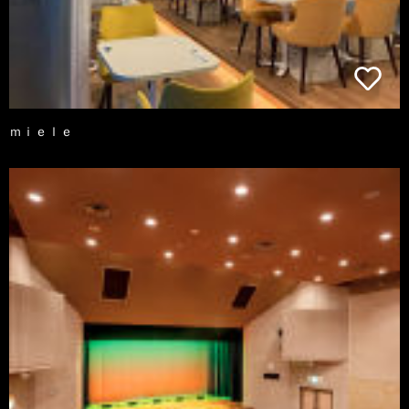
ｍｉｅｌｅ