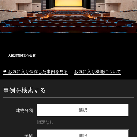
大船渡市民文化会館
❤ お気に入り保存した事例を見る
お気に入り機能について
事例を検索する
選択
建物分類
指定なし
選択
地域