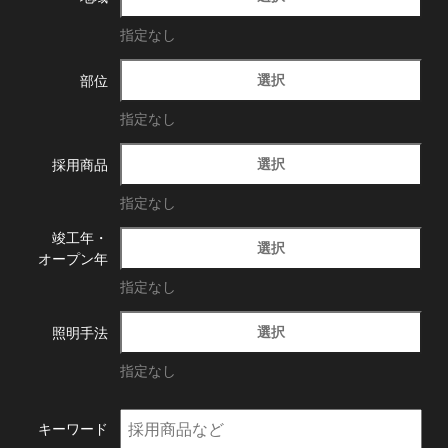
指定なし
選択
部位
指定なし
選択
採用商品
指定なし
竣工年・
選択
オープン年
指定なし
選択
照明手法
指定なし
キーワード