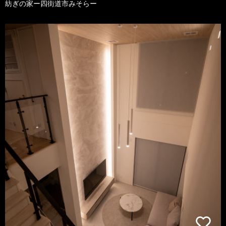
紡ぎの家ー四街道市みそらー