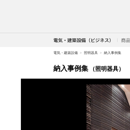
電気・建築設備（ビジネス）
商
電気・建築設備
照明器具
納入事例集
納入事例集
（照明器具）