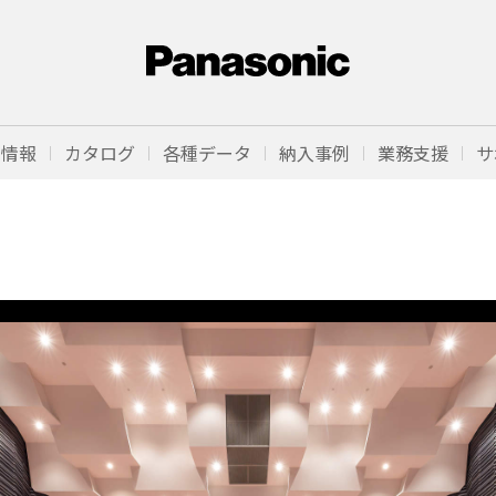
品情報
カタログ
各種データ
納入事例
業務支援
サ