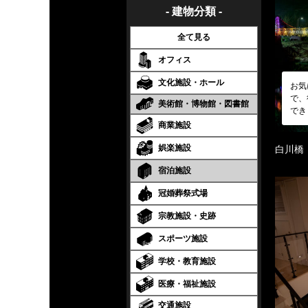
- 建物分類 -
全て見る
オフィス
文化施設・ホール
お気
で、
美術館・博物館・図書館
でき
商業施設
娯楽施設
白川橋
宿泊施設
冠婚葬祭式場
宗教施設・史跡
スポーツ施設
学校・教育施設
医療・福祉施設
交通施設