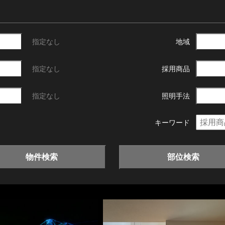
指定なし
地域
指定なし
採用商品
指定なし
照明手法
キーワード
物件検索
部位検索