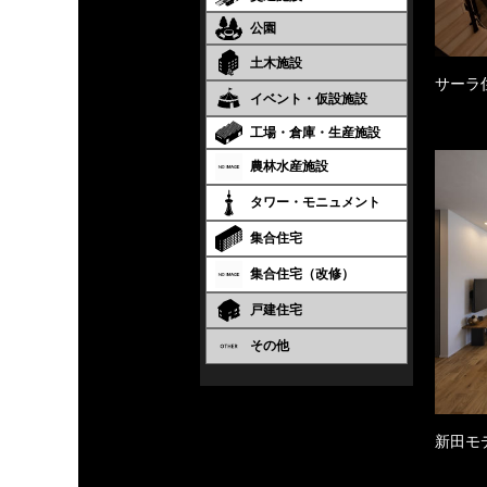
公園
土木施設
サーラ
イベント・仮設施設
工場・倉庫・生産施設
農林水産施設
タワー・モニュメント
集合住宅
集合住宅（改修）
戸建住宅
その他
新田モ