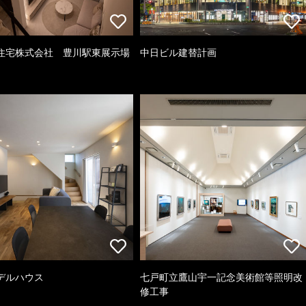
住宅株式会社 豊川駅東展示場
中日ビル建替計画
デルハウス
七戸町立鷹山宇一記念美術館等照明改
修工事