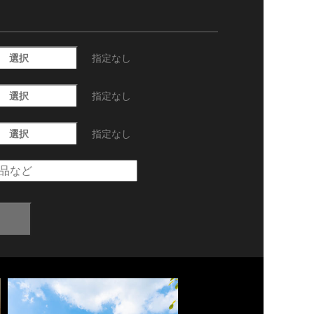
選択
指定なし
選択
指定なし
選択
指定なし