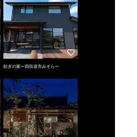
紡ぎの家ー四街道市みそらー