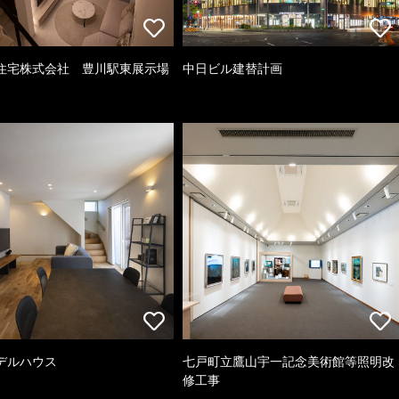
住宅株式会社 豊川駅東展示場
中日ビル建替計画
デルハウス
七戸町立鷹山宇一記念美術館等照明改
修工事