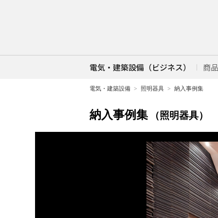
電気・建築設備（ビジネス）
商
電気・建築設備
照明器具
納入事例集
納入事例集
（照明器具）