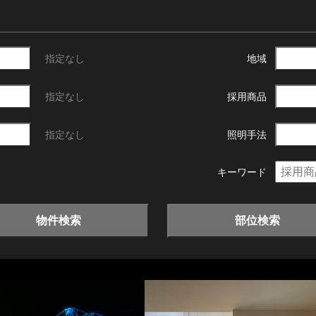
指定なし
地域
指定なし
採用商品
指定なし
照明手法
キーワード
物件検索
部位検索