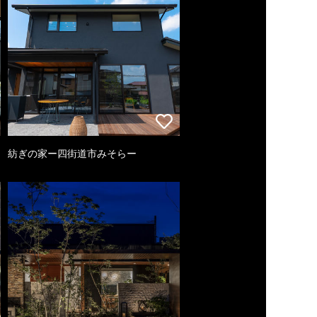
紡ぎの家ー四街道市みそらー