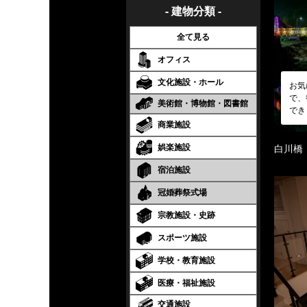
- 建物分類 -
全て見る
オフィス
文化施設・ホール
お気
で、
美術館・博物館・図書館
でき
商業施設
娯楽施設
白川橋
宿泊施設
冠婚葬祭式場
宗教施設・史跡
スポーツ施設
学校・教育施設
医療・福祉施設
交通施設