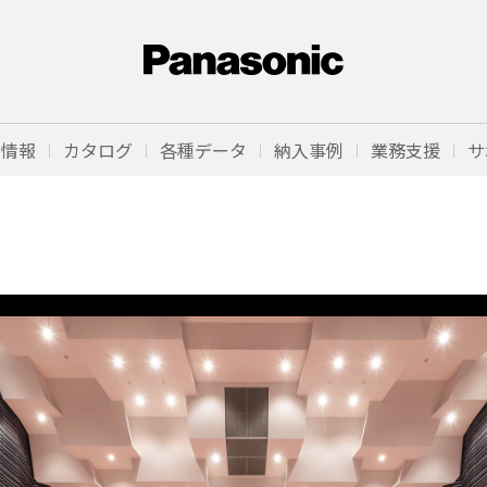
品情報
カタログ
各種データ
納入事例
業務支援
サ