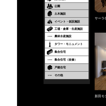
公園
土木施設
サーラ
イベント・仮設施設
工場・倉庫・生産施設
農林水産施設
タワー・モニュメント
集合住宅
集合住宅（改修）
戸建住宅
その他
新田モ