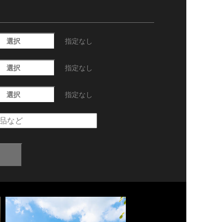
選択
指定なし
選択
指定なし
選択
指定なし