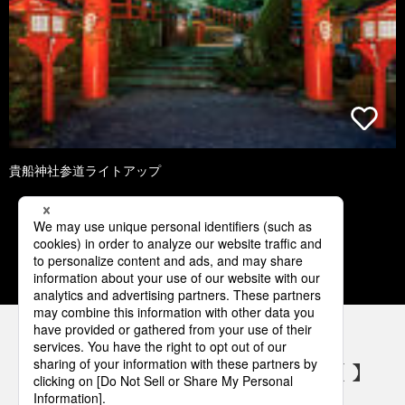
貴船神社参道ライトアップ
1
2
3
4
5
パナソニックの電気設備 SNSアカウント