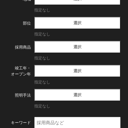
指定なし
選択
部位
指定なし
選択
採用商品
指定なし
竣工年・
選択
オープン年
指定なし
選択
照明手法
指定なし
キーワード