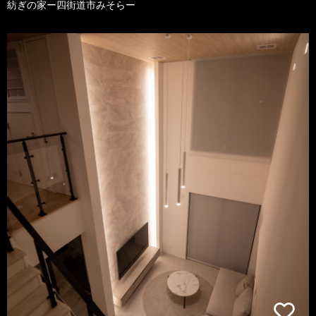
紡ぎの家ー四街道市みそらー