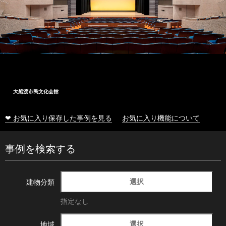
大船渡市民文化会館
❤ お気に入り保存した事例を見る
お気に入り機能について
事例を検索する
選択
建物分類
指定なし
選択
地域