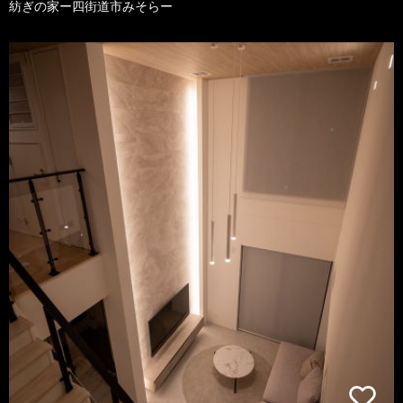
紡ぎの家ー四街道市みそらー