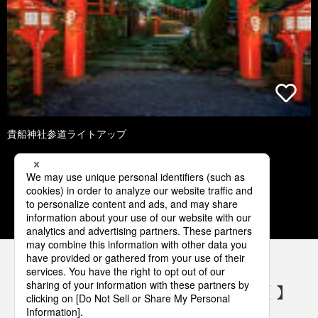
貴船神社参道ライトアップ
1
2
3
4
5
パナソニックの電気設備 SNSアカウント