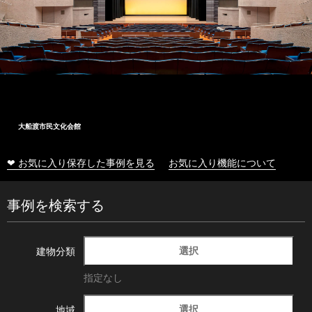
大船渡市民文化会館
❤ お気に入り保存した事例を見る
お気に入り機能について
事例を検索する
選択
建物分類
指定なし
選択
地域