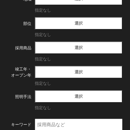
指定なし
選択
部位
指定なし
選択
採用商品
指定なし
竣工年・
選択
オープン年
指定なし
選択
照明手法
指定なし
キーワード