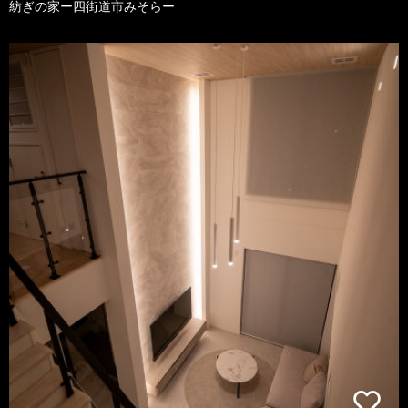
紡ぎの家ー四街道市みそらー