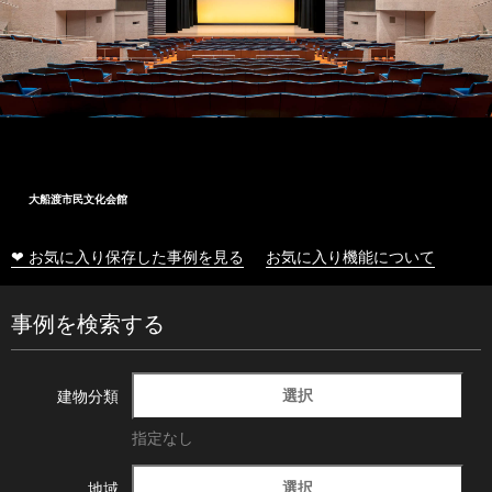
大船渡市民文化会館
❤ お気に入り保存した事例を見る
お気に入り機能について
事例を検索する
選択
建物分類
指定なし
選択
地域