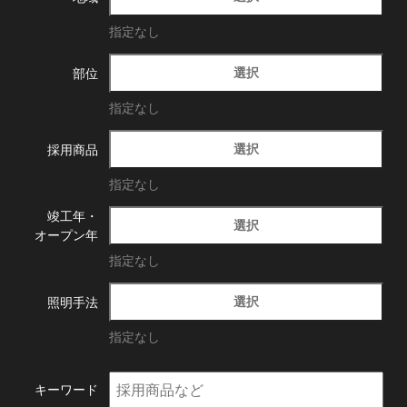
指定なし
選択
部位
指定なし
選択
採用商品
指定なし
竣工年・
選択
オープン年
指定なし
選択
照明手法
指定なし
キーワード