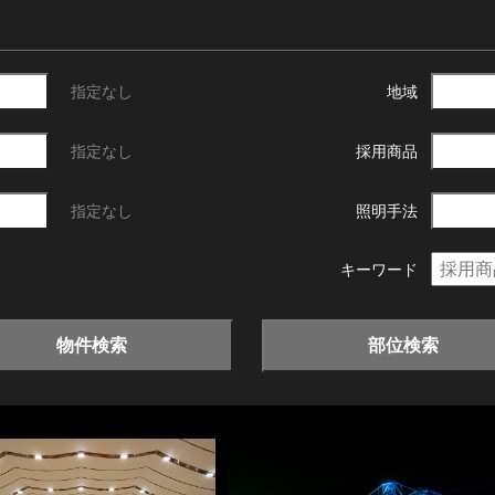
指定なし
地域
指定なし
採用商品
指定なし
照明手法
キーワード
物件検索
部位検索