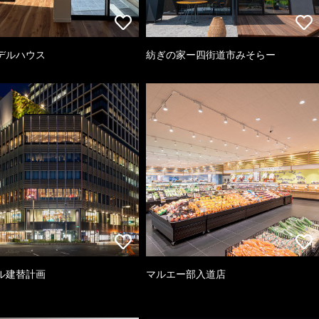
デルハウス
紡ぎの家ー四街道市みそらー
ル建替計画
マルエー部入道店