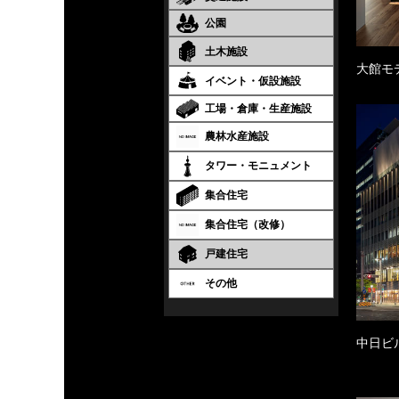
公園
土木施設
大館モ
イベント・仮設施設
工場・倉庫・生産施設
農林水産施設
タワー・モニュメント
集合住宅
集合住宅（改修）
戸建住宅
その他
中日ビ