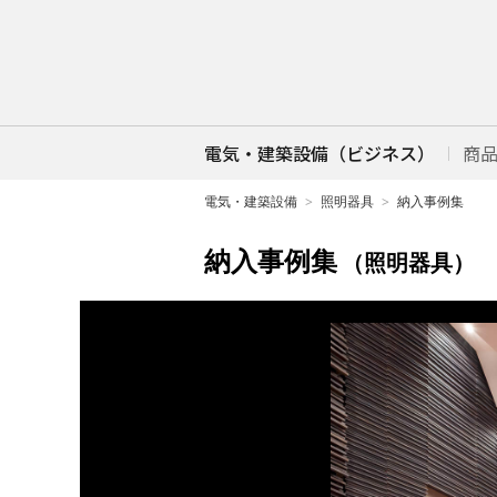
電気・建築設備（ビジネス）
商
電気・建築設備
照明器具
納入事例集
納入事例集
（照明器具）