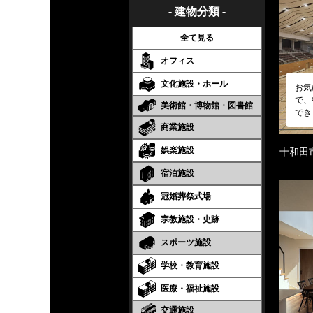
- 建物分類 -
全て見る
オフィス
文化施設・ホール
お気
で、
美術館・博物館・図書館
でき
商業施設
娯楽施設
十和田
宿泊施設
冠婚葬祭式場
宗教施設・史跡
スポーツ施設
学校・教育施設
医療・福祉施設
交通施設