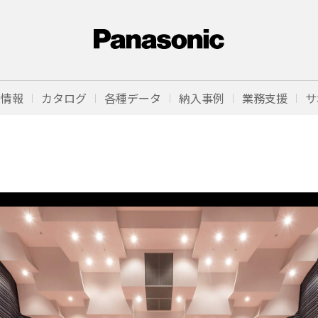
品情報
カタログ
各種データ
納入事例
業務支援
サ