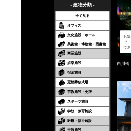
- 建物分類 -
全て見る
オフィス
文化施設・ホール
お気
で、
美術館・博物館・図書館
でき
商業施設
娯楽施設
白川橋
宿泊施設
冠婚葬祭式場
宗教施設・史跡
スポーツ施設
学校・教育施設
医療・福祉施設
交通施設