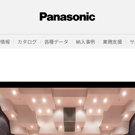
品情報
カタログ
各種データ
納入事例
業務支援
サ