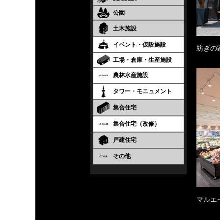
公園
土木施設
イベント・仮設施設
紡ぎの
工場・倉庫・生産施設
農林水産施設
タワー・モニュメント
集合住宅
集合住宅（改修）
戸建住宅
その他
マルエ