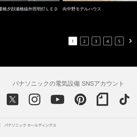
運橋夕顔瀬橋線外照明灯ＬＥＤ
向中野モデルハウス
1
2
3
4
5
パナソニックの電気設備 SNSアカウント
パナソニック ホールディングス