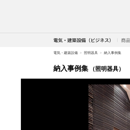
電気・建築設備（ビジネス）
商
電気・建築設備
照明器具
納入事例集
納入事例集
（照明器具）