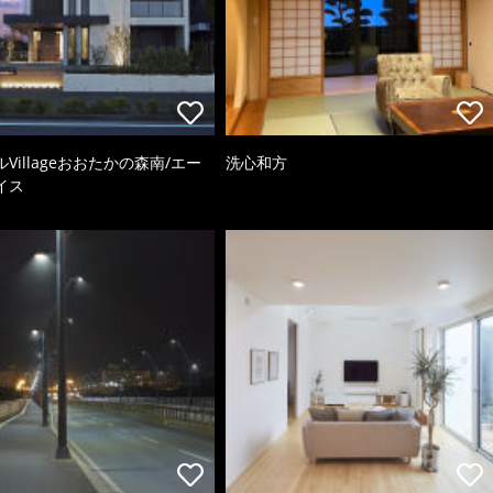
Villageおおたかの森南/エー
洗心和方
イス