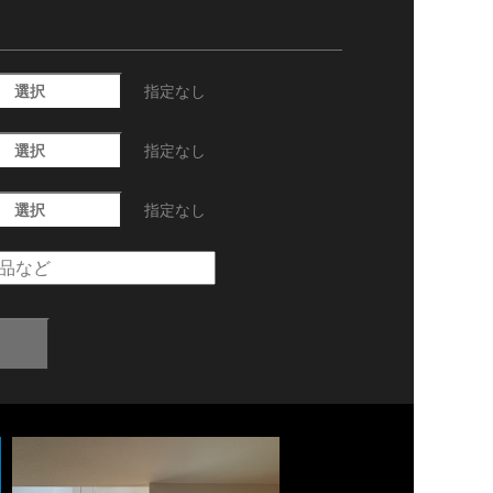
選択
指定なし
選択
指定なし
選択
指定なし