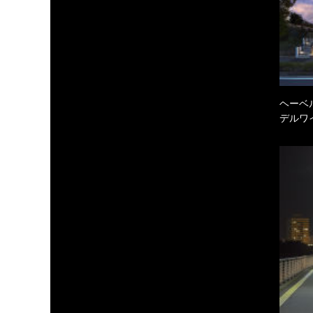
ヘーベル
デルワ