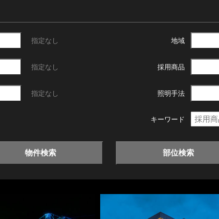
指定なし
地域
指定なし
採用商品
指定なし
照明手法
キーワード
物件検索
部位検索