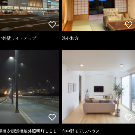
ア外壁ライトアップ
洗心和方
運橋夕顔瀬橋線外照明灯ＬＥＤ
向中野モデルハウス