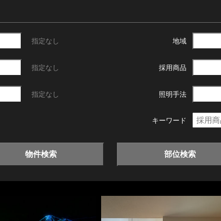
指定なし
地域
指定なし
採用商品
指定なし
照明手法
キーワード
物件検索
部位検索