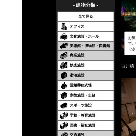
- 建物分類 -
全て見る
オフィス
文化施設・ホール
お気
で、
美術館・博物館・図書館
でき
商業施設
娯楽施設
白川橋
宿泊施設
冠婚葬祭式場
宗教施設・史跡
スポーツ施設
学校・教育施設
医療・福祉施設
交通施設