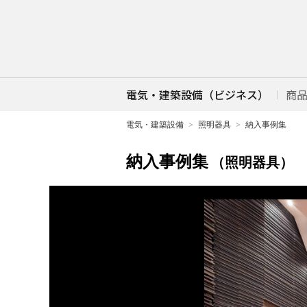
電気・建築設備（ビジネス）
商
電気・建築設備
照明器具
納入事例集
納入事例集
（照明器具）