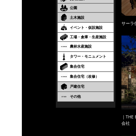
公園
土木施設
サーラ
イベント・仮設施設
工場・倉庫・生産施設
農林水産施設
タワー・モニュメント
集合住宅
集合住宅（改修）
戸建住宅
その他
｜THE
会社