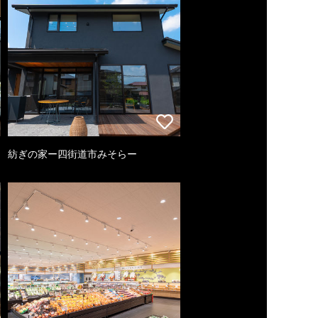
紡ぎの家ー四街道市みそらー