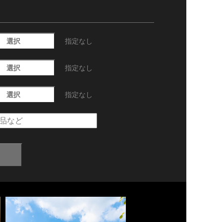
選択
指定なし
選択
指定なし
選択
指定なし