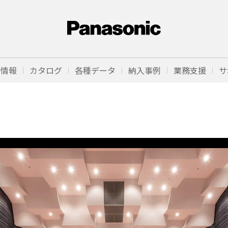
品情報
カタログ
各種データ
納入事例
業務支援
サ