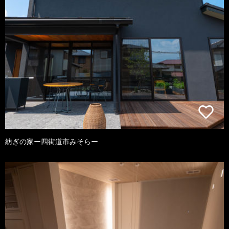
紡ぎの家ー四街道市みそらー