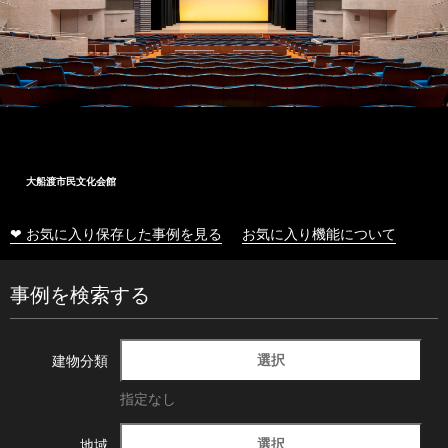
大船渡市民文化会館
❤ お気に入り保存した事例を見る
お気に入り機能について
事例を検索する
選択
建物分類
指定なし
選択
地域