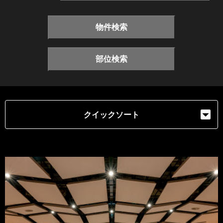
物件検索
部位検索
クイックソート