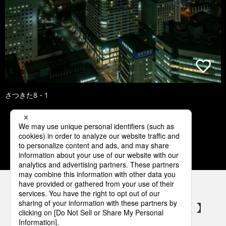
さつきた8・1
1
2
3
4
5
パナソニックの電気設備 SNSアカウント