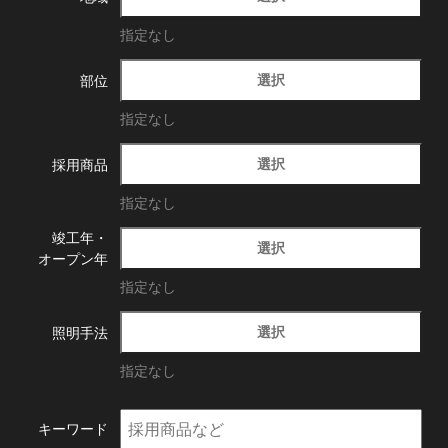
指定なし
選択
部位
指定なし
選択
採用商品
指定なし
竣工年・
選択
オープン年
指定なし
選択
照明手法
指定なし
キーワード