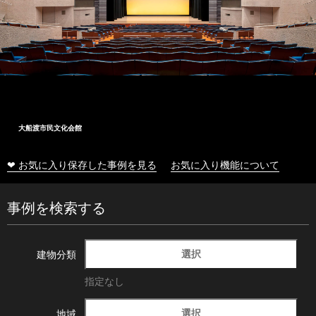
大船渡市民文化会館
❤ お気に入り保存した事例を見る
お気に入り機能について
事例を検索する
選択
建物分類
指定なし
選択
地域