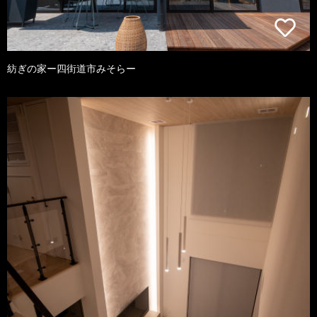
紡ぎの家ー四街道市みそらー