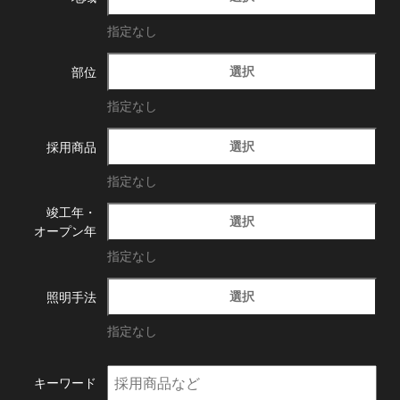
指定なし
選択
部位
指定なし
選択
採用商品
指定なし
竣工年・
選択
オープン年
指定なし
選択
照明手法
指定なし
キーワード