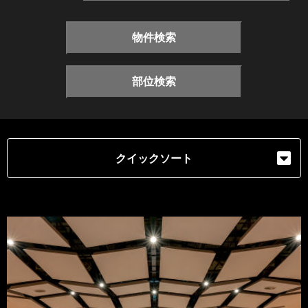
物件検索
部位検索
クイックソート